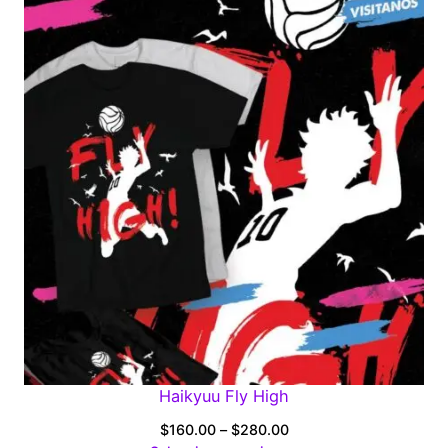
through
$280.00
Haikyuu Fly High
Price
$
160.00
–
$
280.00