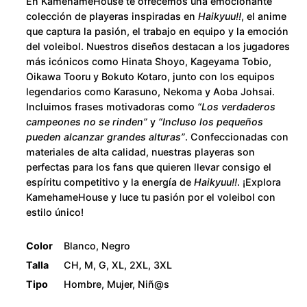
u
En KamehameHouse te ofrecemos una emocionante
t
colección de playeras inspiradas en
Haikyuu!!
, el anime
a
g
que captura la pasión, el trabajo en equipo y la emoción
c
del voleibol. Nuestros diseños destacan a los jugadores
h
más icónicos como Hinata Shoyo, Kageyama Tobio,
a
Oikawa Tooru y Bokuto Kotaro, junto con los equipos
n
$
legendarios como Karasuno, Nekoma y Aoba Johsai.
t
Incluimos frases motivadoras como
“Los verdaderos
i
2
campeones no se rinden”
y
“Incluso los pequeños
d
pueden alcanzar grandes alturas”
. Confeccionadas con
a
8
materiales de alta calidad, nuestras playeras son
perfectas para los fans que quieren llevar consigo el
d
0
espíritu competitivo y la energía de
Haikyuu!!
. ¡Explora
KamehameHouse y luce tu pasión por el voleibol con
estilo único!
.
0
Color
Blanco, Negro
Talla
CH, M, G, XL, 2XL, 3XL
0
Tipo
Hombre, Mujer, Niñ@s