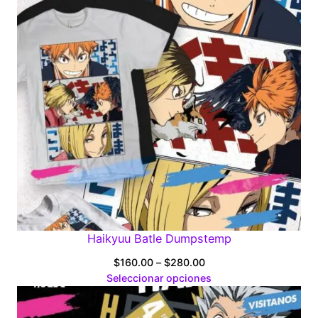
Haikyuu Batle Dumpstemp
Price
$
160.00
–
$
280.00
range:
Seleccionar opciones
$160.00
through