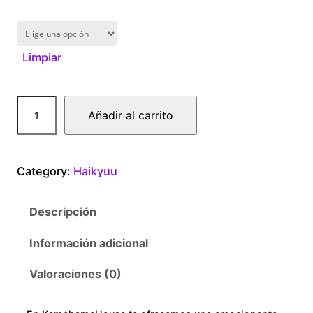
1
6
Limpiar
0
.
H
Añadir al carrito
0
a
i
0
k
Category:
Haikyuu
y
t
u
Descripción
u
h
H
Información adicional
r
i
a
Valoraciones (0)
o
n
a