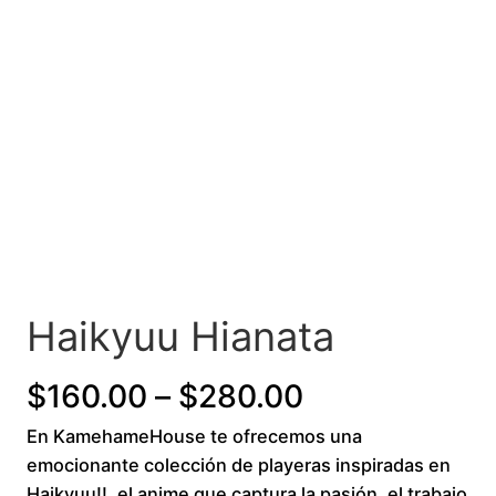
Haikyuu Hianata
P
$
160.00
–
$
280.00
En KamehameHouse te ofrecemos una
r
emocionante colección de playeras inspiradas en
i
Haikyuu!!, el anime que captura la pasión, el trabajo