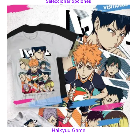
range:
Seleccionar opciones
$160.00
through
$280.00
Haikyuu Game