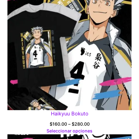
$280.00
Haikyuu Bokuto
Price
$
160.00
–
$
280.00
range:
Seleccionar opciones
$160.00