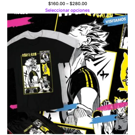
Price
$
160.00
–
$
280.00
range:
Seleccionar opciones
$160.00
through
$280.00