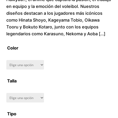
en equipo y la emoción del voleibol. Nuestros
c
diseños destacan a los jugadores más icónicos
como Hinata Shoyo, Kageyama Tobio, Oikawa
e
Tooru y Bokuto Kotaro, junto con los equipos
r
legendarios como Karasuno, Nekoma y Aoba […]
a
Color
n
g
Talla
e
:
$
Tipo