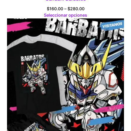
Price
$
160.00
–
$
280.00
range:
Seleccionar opciones
$160.00
through
$280.00