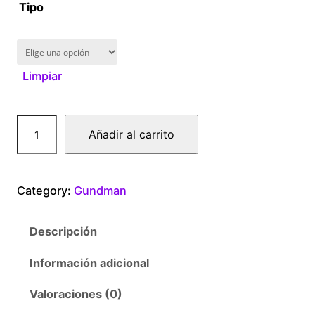
1
Tipo
6
0
Limpiar
.
0
G
Añadir al carrito
u
0
n
d
t
Category:
Gundman
a
m
h
Descripción
F
r
u
Información adicional
t
o
u
Valoraciones (0)
r