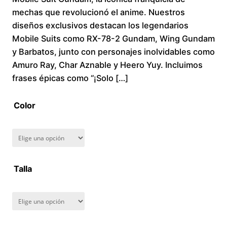
mechas que revolucionó el anime. Nuestros
c
diseños exclusivos destacan los legendarios
Mobile Suits como RX-78-2 Gundam, Wing Gundam
e
y Barbatos, junto con personajes inolvidables como
r
Amuro Ray, Char Aznable y Heero Yuy. Incluimos
frases épicas como “¡Solo […]
a
Color
n
g
e
Talla
:
$