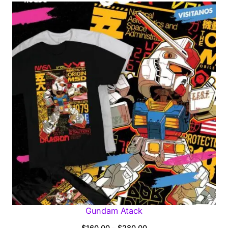
$160.00
through
$280.00
Gundam Atack
Price
$
160.00
–
$
280.00