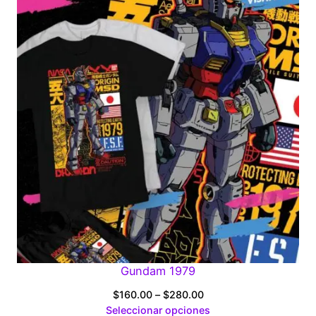
Gundam 1979
Price
$
160.00
–
$
280.00
range:
Seleccionar opciones