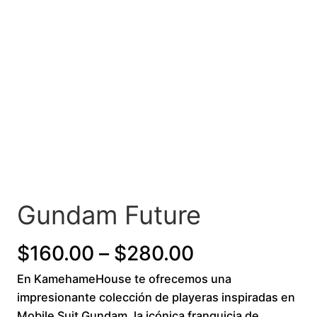
Gundam Future
P
$
160.00
–
$
280.00
En KamehameHouse te ofrecemos una
r
impresionante colección de playeras inspiradas en
i
Mobile Suit Gundam, la icónica franquicia de