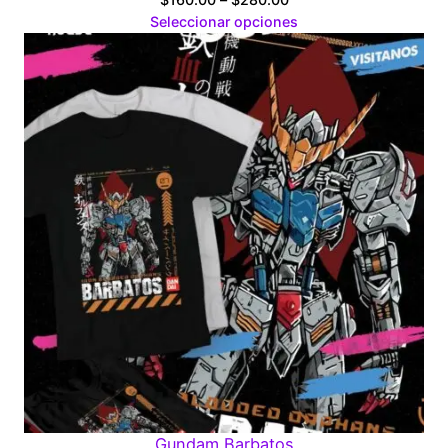
range:
Seleccionar opciones
$160.00
through
$280.00
Gundam Barbatos