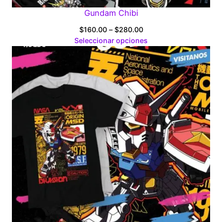
Gundam Chibi
Price
$
160.00
–
$
280.00
range:
Seleccionar opciones
$160.00
through
$280.00