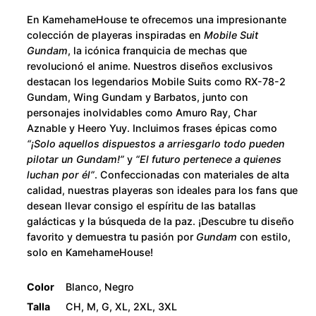
u
e
En KamehameHouse te ofrecemos una impresionante
c
g
colección de playeras inspiradas en
Mobile Suit
a
Gundam
, la icónica franquicia de mechas que
h
n
revolucionó el anime. Nuestros diseños exclusivos
destacan los legendarios Mobile Suits como RX-78-2
t
$
Gundam, Wing Gundam y Barbatos, junto con
i
personajes inolvidables como Amuro Ray, Char
d
2
Aznable y Heero Yuy. Incluimos frases épicas como
a
“¡Solo aquellos dispuestos a arriesgarlo todo pueden
d
8
pilotar un Gundam!”
y
“El futuro pertenece a quienes
luchan por él”
. Confeccionadas con materiales de alta
0
calidad, nuestras playeras son ideales para los fans que
desean llevar consigo el espíritu de las batallas
.
galácticas y la búsqueda de la paz. ¡Descubre tu diseño
favorito y demuestra tu pasión por
Gundam
con estilo,
0
solo en KamehameHouse!
0
Color
Blanco, Negro
Talla
CH, M, G, XL, 2XL, 3XL