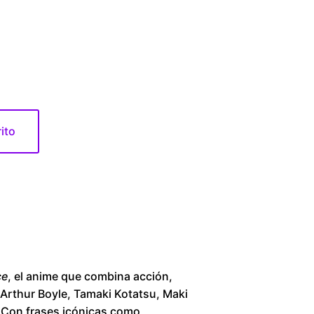
1
6
0
.
rito
0
0
t
h
ce
, el anime que combina acción,
r
 Arthur Boyle, Tamaki Kotatsu, Maki
. Con frases icónicas como