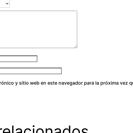
t
i
d
a
d
rónico y sitio web en este navegador para la próxima vez 
relacionados