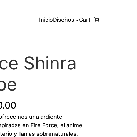
Inicio
Diseños
Cart
rce Shinra
be
P
0.00
frecemos una ardiente
r
spiradas en Fire Force, el anime
i
erio y llamas sobrenaturales.