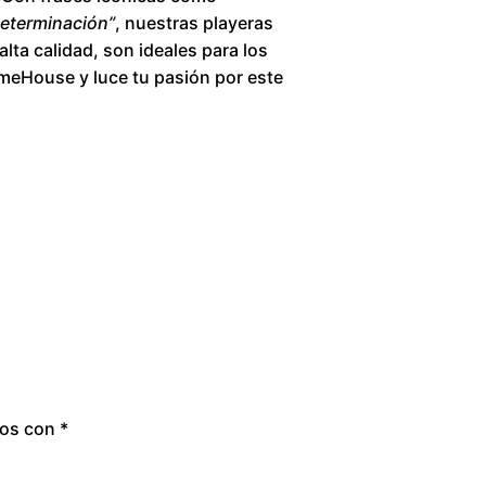
o
determinación”
, nuestras playeras
lta calidad, son ideales para los
u
meHouse y luce tu pasión por este
g
h
$
2
8
0
.
dos con
*
0