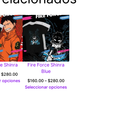
ce Shinra
Fire Force Shinra
Blue
Price
$
280.00
range:
Price
r opciones
$
160.00
–
$
280.00
$160.00
range:
Seleccionar opciones
through
$160.00
$280.00
through
$280.00