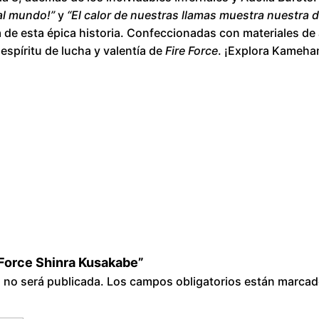
h
al mundo!”
y
“El calor de nuestras llamas muestra nuestra 
i
a de esta épica historia. Confeccionadas con materiales de a
n
 espíritu de lucha y valentía de
Fire Force
. ¡Explora Kameha
r
a
K
u
s
a
k
a
b
e
c
e Force Shinra Kusakabe”
a
o no será publicada.
Los campos obligatorios están marca
n