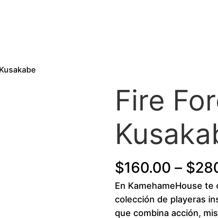
a Kusakabe
Fire Fo
Kusaka
$
160.00
–
$
28
En KamehameHouse te o
colección de playeras in
que combina acción, mist