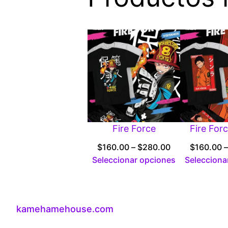
Fire Force
Fire For
Price
$
160.00
–
$
280.00
$
160.00
–
range:
Seleccionar opciones
Selecciona
$160.00
through
$280.00
kamehamehouse.com