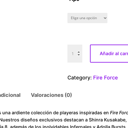
F
Añadir al car
i
r
e
Category:
Fire Force
F
o
adicional
Valoraciones (0)
r
c
e
na ardiente colección de playeras inspiradas en
Fire For
 Nuestros diseños exclusivos destacan a Shinra Kusakabe,
S
 8, además de los inolvidables Infernales y Adolla Bursts