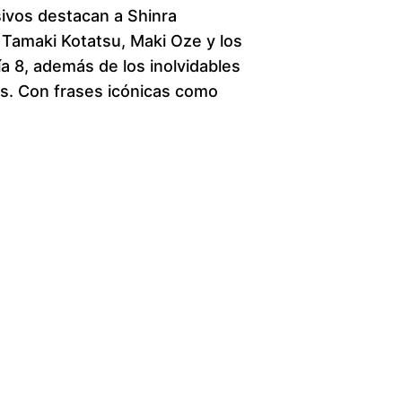
ivos destacan a Shinra
c
 Tamaki Kotatsu, Maki Oze y los
 8, además de los inolvidables
e
ts. Con frases icónicas como
r
a
n
g
e
:
$