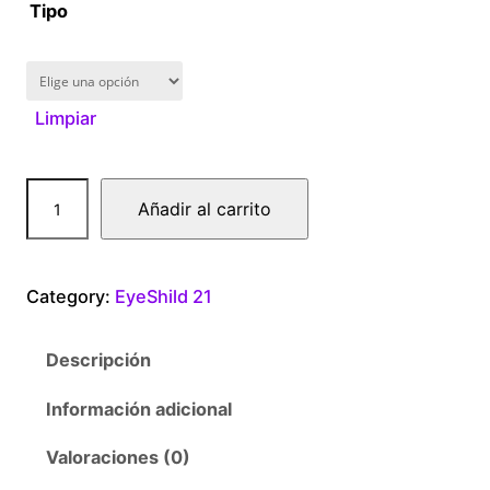
1
Tipo
6
0
Limpiar
.
0
E
Añadir al carrito
y
0
e
s
t
Category:
EyeShild 21
h
i
h
Descripción
l
r
d
Información adicional
H
o
i
Valoraciones (0)
r