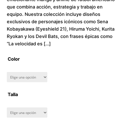
que combina acción, estrategia y trabajo en
c
equipo. Nuestra colección incluye diseños
exclusivos de personajes icónicos como Sena
e
Kobayakawa (Eyeshield 21), Hiruma Yoichi, Kurita
r
Ryokan y los Devil Bats, con frases épicas como
“La velocidad es […]
a
Color
n
g
e
Talla
:
$