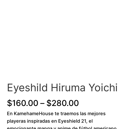
Eyeshild Hiruma Yoichi
P
$
160.00
–
$
280.00
En KamehameHouse te traemos las mejores
r
playeras inspiradas en Eyeshield 21, el
i
emocionante manga y anime de fútbol americano