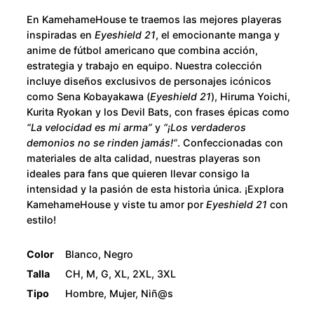
u
u
En KamehameHouse te traemos las mejores playeras
m
g
inspiradas en
Eyeshield 21
, el emocionante manga y
a
anime de fútbol americano que combina acción,
h
Y
estrategia y trabajo en equipo. Nuestra colección
incluye diseños exclusivos de personajes icónicos
o
$
como Sena Kobayakawa (
Eyeshield 21
), Hiruma Yoichi,
i
Kurita Ryokan y los Devil Bats, con frases épicas como
c
2
“La velocidad es mi arma”
y
“¡Los verdaderos
h
demonios no se rinden jamás!”
. Confeccionadas con
i
8
materiales de alta calidad, nuestras playeras son
c
ideales para fans que quieren llevar consigo la
0
intensidad y la pasión de esta historia única. ¡Explora
a
KamehameHouse y viste tu amor por
Eyeshield 21
con
n
.
estilo!
t
i
0
Color
Blanco, Negro
d
Talla
CH, M, G, XL, 2XL, 3XL
0
a
Tipo
Hombre, Mujer, Niñ@s
d