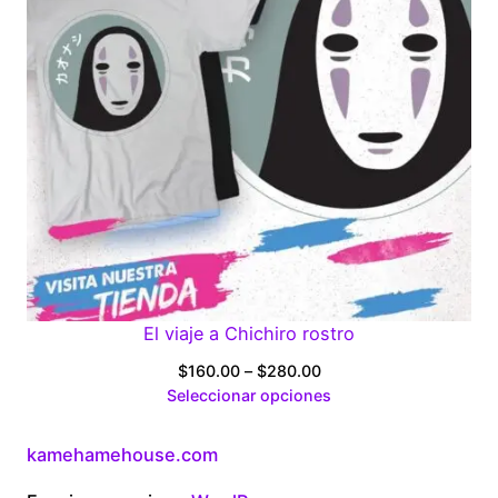
El viaje a Chichiro rostro
Price
$
160.00
–
$
280.00
range:
Seleccionar opciones
$160.00
through
kamehamehouse.com
$280.00