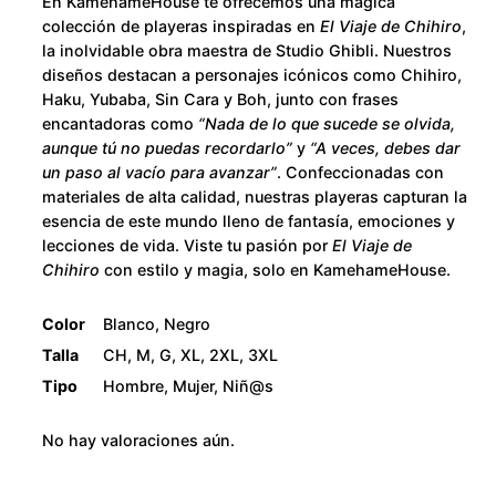
u
En KamehameHouse te ofrecemos una mágica
h
colección de playeras inspiradas en
El Viaje de Chihiro
,
i
g
la inolvidable obra maestra de Studio Ghibli. Nuestros
r
diseños destacan a personajes icónicos como Chihiro,
h
Haku, Yubaba, Sin Cara y Boh, junto con frases
o
encantadoras como
“Nada de lo que sucede se olvida,
c
$
aunque tú no puedas recordarlo”
y
“A veces, debes dar
a
un paso al vacío para avanzar”
. Confeccionadas con
n
2
materiales de alta calidad, nuestras playeras capturan la
t
esencia de este mundo lleno de fantasía, emociones y
i
8
lecciones de vida. Viste tu pasión por
El Viaje de
Chihiro
con estilo y magia, solo en KamehameHouse.
d
0
a
Color
Blanco, Negro
d
.
Talla
CH, M, G, XL, 2XL, 3XL
Tipo
Hombre, Mujer, Niñ@s
0
No hay valoraciones aún.
0