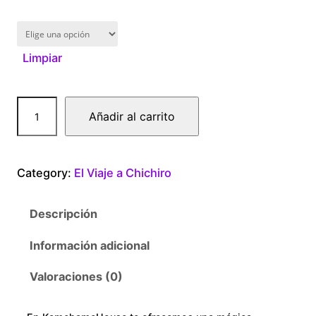
1
6
Limpiar
0
.
E
Añadir al carrito
0
l
v
0
i
Category:
El Viaje a Chichiro
a
t
j
Descripción
e
h
a
Información adicional
r
c
h
Valoraciones (0)
o
i
c