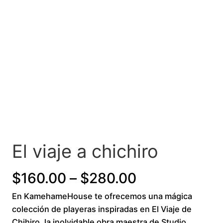
El viaje a chichiro
P
$
160.00
–
$
280.00
En KamehameHouse te ofrecemos una mágica
r
colección de playeras inspiradas en El Viaje de
i
Chihiro, la inolvidable obra maestra de Studio