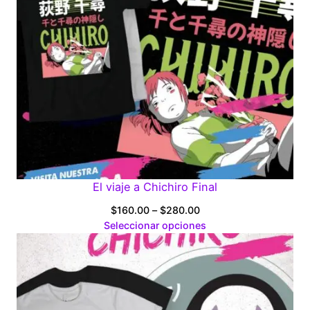
El viaje a Chichiro Final
Price
$
160.00
–
$
280.00
range:
Seleccionar opciones
$160.00
through
$280.00