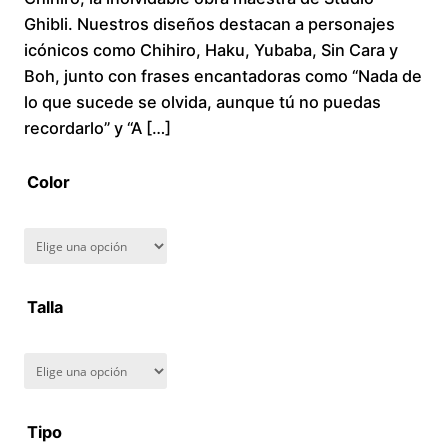
Ghibli. Nuestros diseños destacan a personajes
c
icónicos como Chihiro, Haku, Yubaba, Sin Cara y
Boh, junto con frases encantadoras como “Nada de
e
lo que sucede se olvida, aunque tú no puedas
r
recordarlo” y “A […]
a
Color
n
g
Talla
e
:
$
Tipo