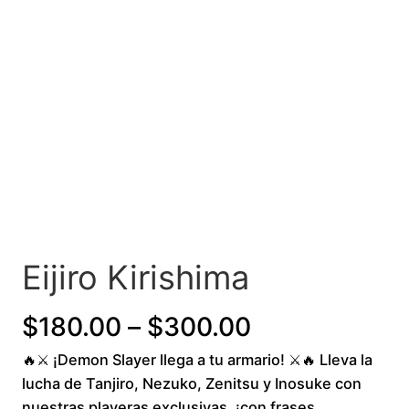
Eijiro Kirishima
Price
$
180.00
–
$
300.00
🔥⚔️ ¡Demon Slayer llega a tu armario! ⚔️🔥 Lleva la
range:
lucha de Tanjiro, Nezuko, Zenitsu y Inosuke con
$180.00
nuestras playeras exclusivas, ¡con frases