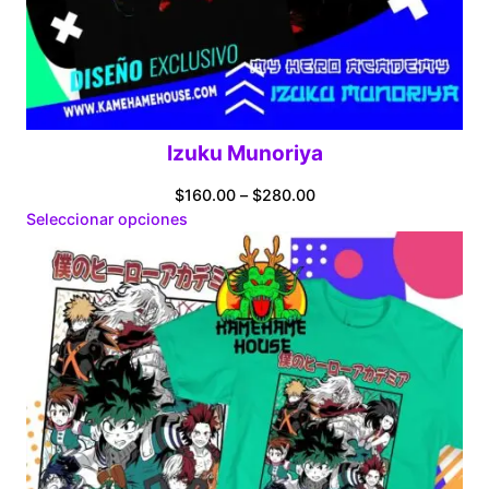
Izuku Munoriya
Price
$
160.00
–
$
280.00
range:
Seleccionar opciones
$160.00
through
$280.00