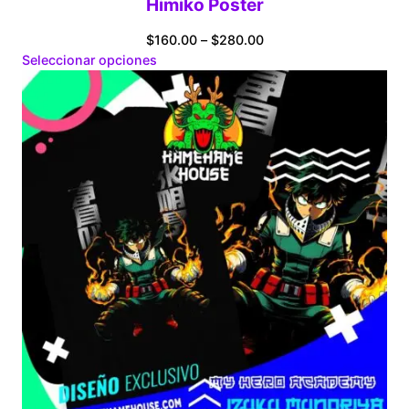
Himiko Poster
Price
$
160.00
–
$
280.00
range:
Seleccionar opciones
$160.00
through
$280.00