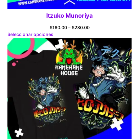
Itzuko Munoriya
Price
$
160.00
–
$
280.00
range:
Seleccionar opciones
$160.00
through
$280.00