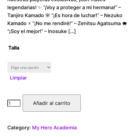
legendarias! ✨ “¡Voy a proteger a mi hermana!” –
through
Tanjiro Kamado 🌸 “¡Es hora de luchar!” – Nezuko
Kamado ⚡ “¡No me rendiré!” – Zenitsu Agatsuma 🐗
$300.00
“¡Soy el mejor!” – Inosuke […]
Talla
Limpiar
Eijiro
Añadir al carrito
Kirishima
cantidad
Category:
My Hero Academia