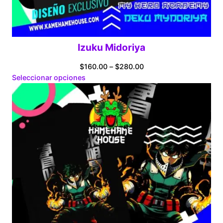
Izuku Midoriya
Price
$
160.00
–
$
280.00
range:
Seleccionar opciones
$160.00
through
$280.00