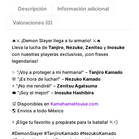
Descripción
Información adicional
Valoraciones (0)
🔥⚔️ ¡Demon Slayer llega a tu armario! ⚔️🔥
Lleva la lucha de
Tanjiro
,
Nezuko
,
Zenitsu
y
Inosuke
con nuestras playeras exclusivas, ¡con frases
legendarias!
✨ “¡Voy a proteger a mi hermana!” –
Tanjiro Kamado
🌸 “¡Es hora de luchar!” –
Nezuko Kamado
⚡ “¡No me rendiré!” –
Zenitsu Agatsuma
🐗 “¡Soy el mejor!” –
Inosuke Hashibira
🛒 Disponibles en
KamehameHouse.com
🌎 Envíos a todo México
⚡ ¡Elige tu favorito y prepárate para la batalla! 🏃💨
#DemonSlayer #TanjiroKamado #NezukoKamado