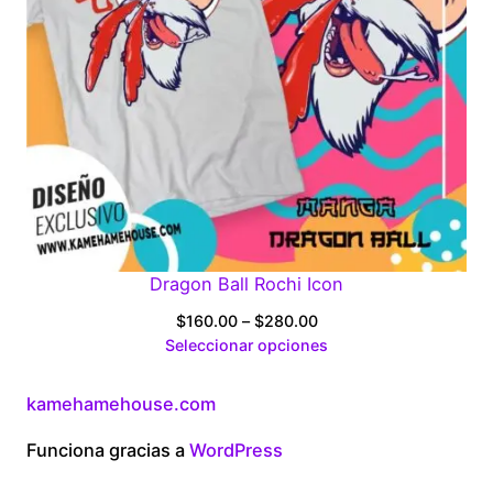
Dragon Ball Rochi Icon
Price
$
160.00
–
$
280.00
range:
Seleccionar opciones
$160.00
through
kamehamehouse.com
$280.00
Funciona gracias a
WordPress