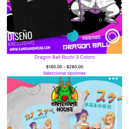
Dragon Ball Rochi 3 Colors
Price
$
160.00
–
$
280.00
range:
Seleccionar opciones
$160.00
through
$280.00