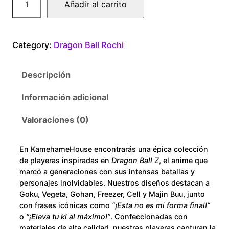
Añadir al carrito
0
r
a
0
g
Category:
Dragon Ball Rochi
o
t
n
Descripción
B
h
a
Información adicional
r
l
l
Valoraciones (0)
o
S
u
u
En KamehameHouse encontrarás una épica colección
p
de playeras inspiradas en
Dragon Ball Z
, el anime que
e
g
marcó a generaciones con sus intensas batallas y
r
personajes inolvidables. Nuestros diseños destacan a
h
Goku, Vegeta, Gohan, Freezer, Cell y Majin Buu, junto
R
con frases icónicas como
“¡Esta no es mi forma final!”
o
$
o
“¡Eleva tu ki al máximo!”
. Confeccionadas con
c
materiales de alta calidad, nuestras playeras capturan la