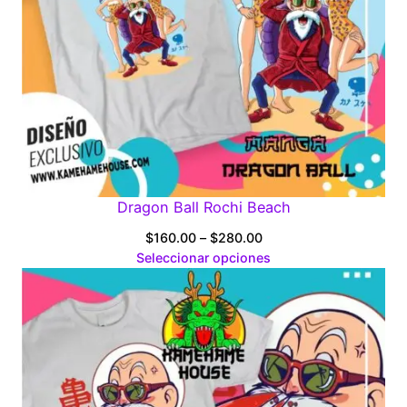
Dragon Ball Rochi Beach
Price
$
160.00
–
$
280.00
range:
Seleccionar opciones
$160.00
through
$280.00