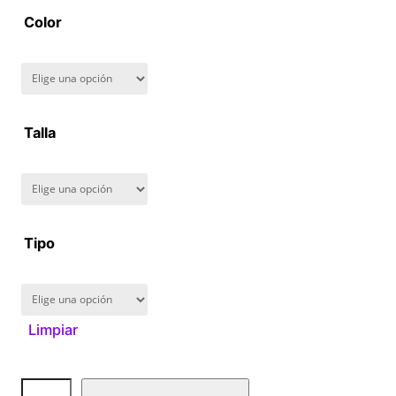
a
Color
n
g
Talla
e
:
$
Tipo
1
6
Limpiar
0
.
D