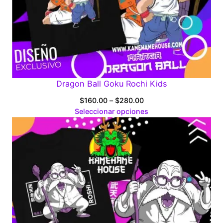
Dragon Ball Goku Rochi Kids
Price
$
160.00
–
$
280.00
range:
Seleccionar opciones
$160.00
through
$280.00