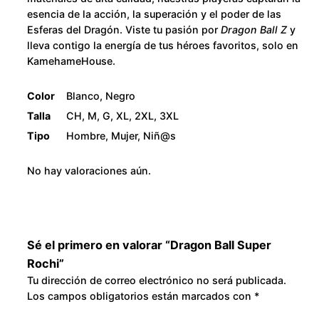
h
2
esencia de la acción, la superación y el poder de las
i
Esferas del Dragón. Viste tu pasión por
Dragon Ball Z
y
c
8
lleva contigo la energía de tus héroes favoritos, solo en
KamehameHouse.
a
0
n
Color
Blanco, Negro
t
.
Talla
CH, M, G, XL, 2XL, 3XL
i
Tipo
Hombre, Mujer, Niñ@s
d
0
a
No hay valoraciones aún.
0
d
Sé el primero en valorar “Dragon Ball Super
Rochi”
Tu dirección de correo electrónico no será publicada.
Los campos obligatorios están marcados con
*