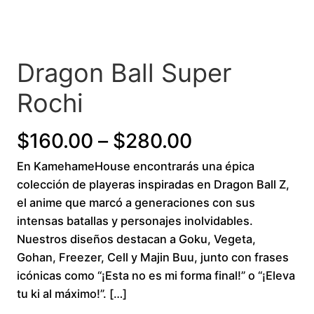
Dragon Ball Super
Rochi
P
$
160.00
–
$
280.00
En KamehameHouse encontrarás una épica
r
colección de playeras inspiradas en Dragon Ball Z,
i
el anime que marcó a generaciones con sus
intensas batallas y personajes inolvidables.
c
Nuestros diseños destacan a Goku, Vegeta,
Gohan, Freezer, Cell y Majin Buu, junto con frases
e
icónicas como “¡Esta no es mi forma final!” o “¡Eleva
r
tu ki al máximo!”. […]