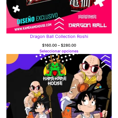
Dragon Ball Collection Roshi
Price
$
160.00
–
$
280.00
range:
Seleccionar opciones
$160.00
through
$280.00