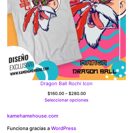
Dragon Ball Rochi Icon
Price
$
160.00
–
$
280.00
range:
Seleccionar opciones
$160.00
through
kamehamehouse.com
$280.00
Funciona gracias a
WordPress