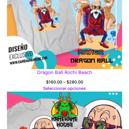
Dragon Ball Rochi Beach
Price
$
160.00
–
$
280.00
range:
Seleccionar opciones
$160.00
through
$280.00