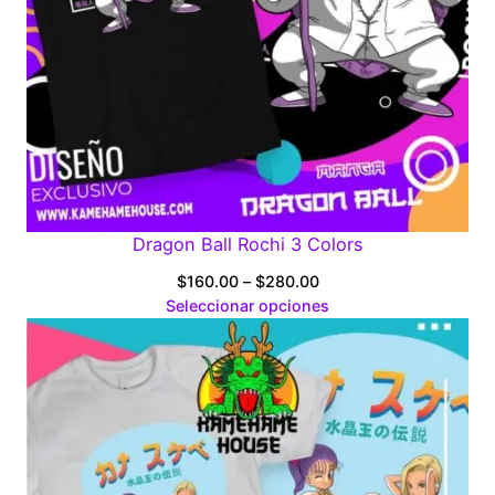
Dragon Ball Rochi 3 Colors
Price
$
160.00
–
$
280.00
range:
Seleccionar opciones
$160.00
through
$280.00