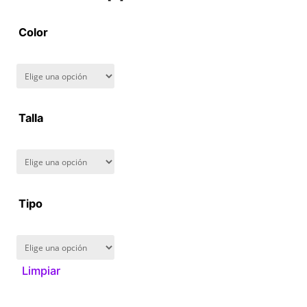
a
Color
n
g
Talla
e
:
$
Tipo
1
6
Limpiar
0