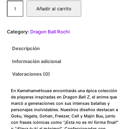
.
D
Añadir al carrito
0
r
a
0
g
Category:
Dragon Ball Rochi
o
t
n
Descripción
B
h
a
Información adicional
r
l
l
Valoraciones (0)
o
R
o
u
En KamehameHouse encontrarás una épica colección
c
de playeras inspiradas en
Dragon Ball Z
, el anime que
h
g
marcó a generaciones con sus intensas batallas y
i
personajes inolvidables. Nuestros diseños destacan a
h
Goku, Vegeta, Gohan, Freezer, Cell y Majin Buu, junto
T
con frases icónicas como
“¡Esta no es mi forma final!”
h
o
“¡Eleva tu ki al máximo!”
. Confeccionadas con