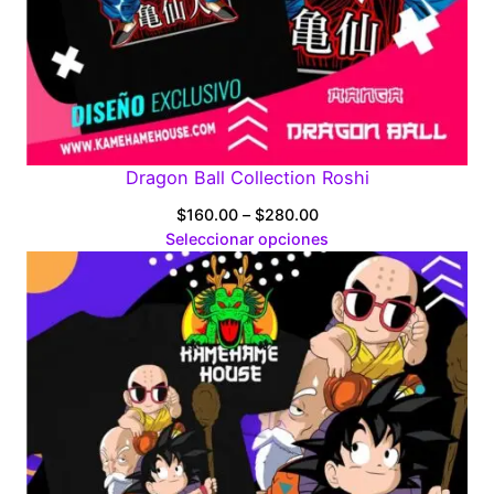
Dragon Ball Collection Roshi
Price
$
160.00
–
$
280.00
range:
Seleccionar opciones
$160.00
through
$280.00