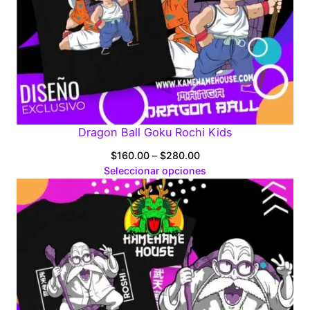
Dragon Ball Goku Rochi Kids
Price
$
160.00
–
$
280.00
range:
Seleccionar opciones
$160.00
through
$280.00