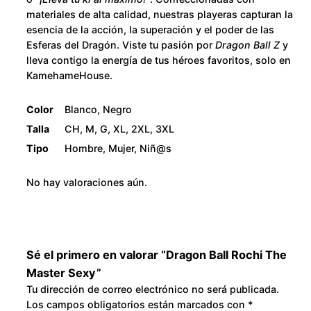
$
e
materiales de alta calidad, nuestras playeras capturan la
M
2
esencia de la acción, la superación y el poder de las
a
Esferas del Dragón. Viste tu pasión por
Dragon Ball Z
y
s
8
lleva contigo la energía de tus héroes favoritos, solo en
KamehameHouse.
t
0
e
Color
Blanco, Negro
r
.
Talla
CH, M, G, XL, 2XL, 3XL
S
Tipo
Hombre, Mujer, Niñ@s
e
0
x
No hay valoraciones aún.
0
y
c
a
n
Sé el primero en valorar “Dragon Ball Rochi The
t
Master Sexy”
i
Tu dirección de correo electrónico no será publicada.
d
Los campos obligatorios están marcados con
*