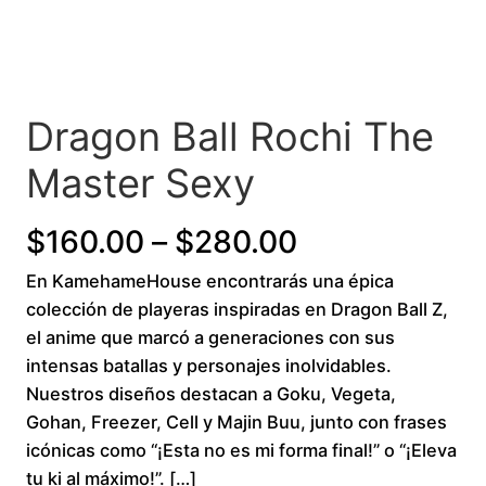
Dragon Ball Rochi The
Master Sexy
P
$
160.00
–
$
280.00
En KamehameHouse encontrarás una épica
r
colección de playeras inspiradas en Dragon Ball Z,
i
el anime que marcó a generaciones con sus
intensas batallas y personajes inolvidables.
c
Nuestros diseños destacan a Goku, Vegeta,
Gohan, Freezer, Cell y Majin Buu, junto con frases
e
icónicas como “¡Esta no es mi forma final!” o “¡Eleva
r
tu ki al máximo!”. […]