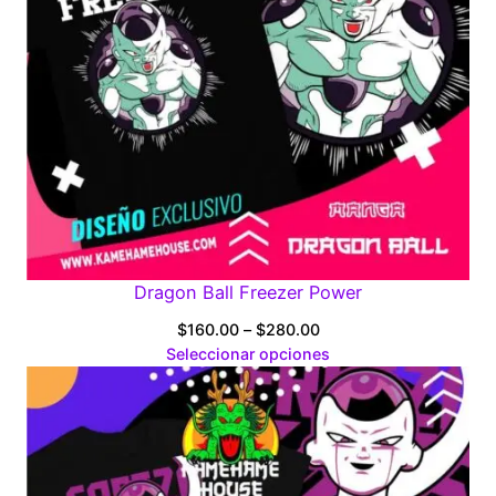
Dragon Ball Freezer Power
Price
$
160.00
–
$
280.00
range:
Seleccionar opciones
$160.00
through
$280.00