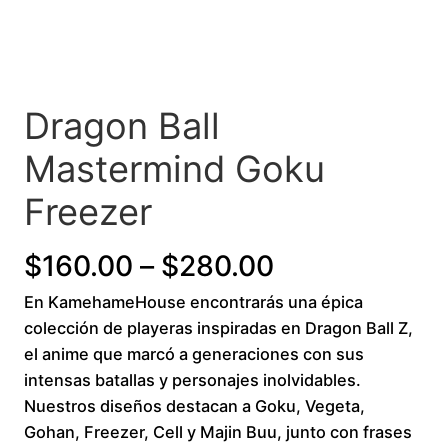
Dragon Ball
Mastermind Goku
Freezer
P
$
160.00
–
$
280.00
En KamehameHouse encontrarás una épica
r
colección de playeras inspiradas en Dragon Ball Z,
i
el anime que marcó a generaciones con sus
intensas batallas y personajes inolvidables.
c
Nuestros diseños destacan a Goku, Vegeta,
Gohan, Freezer, Cell y Majin Buu, junto con frases
e