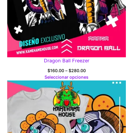
Dragon Ball Freezer
Price
$
160.00
–
$
280.00
range:
Seleccionar opciones
$160.00
through
$280.00