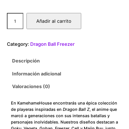
.
D
Añadir al carrito
0
r
a
0
g
Category:
Dragon Ball Freezer
o
t
n
Descripción
B
h
a
Información adicional
r
l
l
Valoraciones (0)
o
M
a
u
En KamehameHouse encontrarás una épica colección
s
de playeras inspiradas en
Dragon Ball Z
, el anime que
t
g
marcó a generaciones con sus intensas batallas y
e
personajes inolvidables. Nuestros diseños destacan a
Goku, Vegeta, Gohan, Freezer, Cell y Majin Buu, junto
r