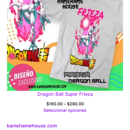
Dragon Ball Super Frieza
Price
$
160.00
–
$
280.00
range:
Seleccionar opciones
$160.00
through
kamehamehouse.com
$280.00