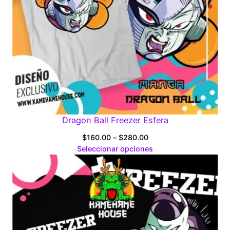
Dragon Ball Freezer Esfera
Price
$
160.00
–
$
280.00
range:
Seleccionar opciones
$160.00
through
$280.00