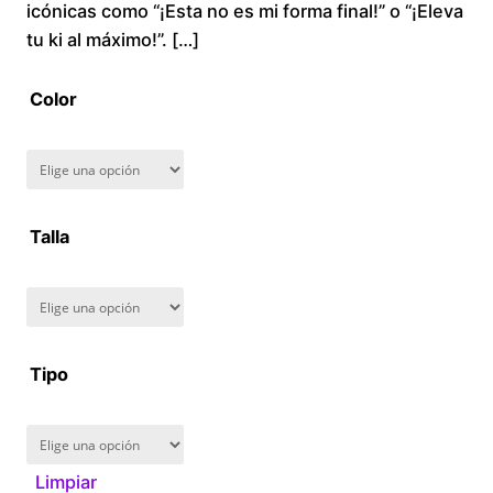
icónicas como “¡Esta no es mi forma final!” o “¡Eleva
r
tu ki al máximo!”. […]
a
Color
n
g
Talla
e
:
$
Tipo
1
6
Limpiar
0