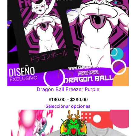
Dragon Ball Freezer Purple
Price
$
160.00
–
$
280.00
range:
Seleccionar opciones
$160.00
through
$280.00