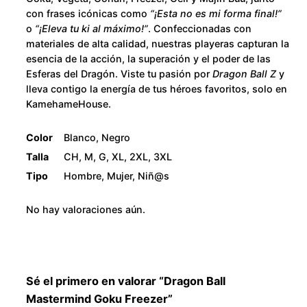
h
con frases icónicas como
“¡Esta no es mi forma final!”
m
$
o
“¡Eleva tu ki al máximo!”
. Confeccionadas con
i
materiales de alta calidad, nuestras playeras capturan la
n
2
esencia de la acción, la superación y el poder de las
d
Esferas del Dragón. Viste tu pasión por
Dragon Ball Z
y
G
8
lleva contigo la energía de tus héroes favoritos, solo en
KamehameHouse.
o
0
k
Color
Blanco, Negro
u
.
Talla
CH, M, G, XL, 2XL, 3XL
F
Tipo
Hombre, Mujer, Niñ@s
r
0
e
No hay valoraciones aún.
0
e
z
e
r
Sé el primero en valorar “Dragon Ball
c
Mastermind Goku Freezer”
a