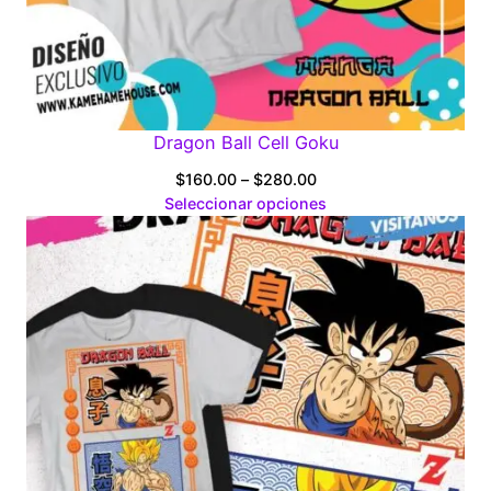
Dragon Ball Cell Goku
Price
$
160.00
–
$
280.00
range:
Seleccionar opciones
$160.00
through
$280.00