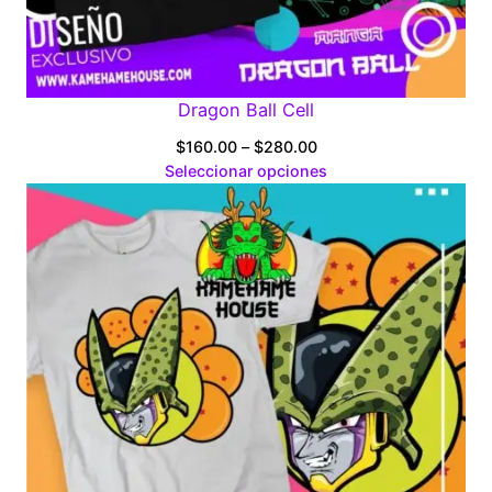
Dragon Ball Cell
Price
$
160.00
–
$
280.00
range:
Seleccionar opciones
$160.00
through
$280.00