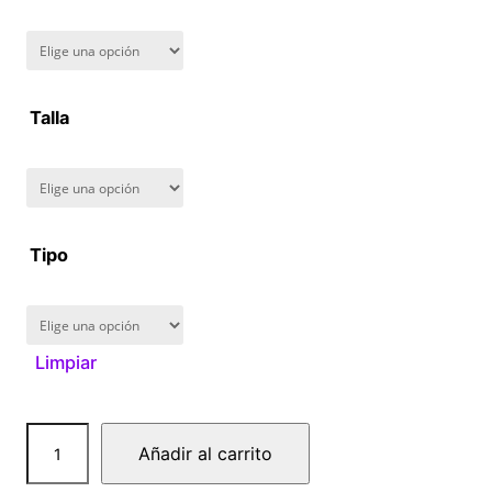
n
g
Talla
e
:
$
Tipo
1
6
Limpiar
0
.
D
Añadir al carrito
0
r