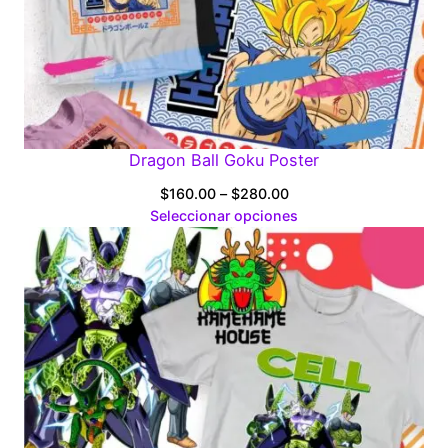
Dragon Ball Goku Poster
Price
$
160.00
–
$
280.00
range:
Seleccionar opciones
$160.00
through
$280.00