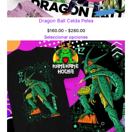
Dragon Ball Celda Pelea
Price
$
160.00
–
$
280.00
range:
Seleccionar opciones
$160.00
through
$280.00