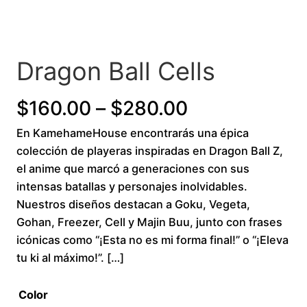
Dragon Ball Cells
P
$
160.00
–
$
280.00
En KamehameHouse encontrarás una épica
r
colección de playeras inspiradas en Dragon Ball Z,
i
el anime que marcó a generaciones con sus
intensas batallas y personajes inolvidables.
c
Nuestros diseños destacan a Goku, Vegeta,
Gohan, Freezer, Cell y Majin Buu, junto con frases
e
icónicas como “¡Esta no es mi forma final!” o “¡Eleva
r
tu ki al máximo!”. […]
a
Color