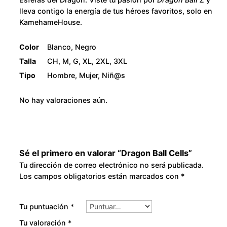
d
8
lleva contigo la energía de tus héroes favoritos, solo en
KamehameHouse.
a
0
d
Color
Blanco, Negro
.
Talla
CH, M, G, XL, 2XL, 3XL
Tipo
Hombre, Mujer, Niñ@s
0
No hay valoraciones aún.
0
Sé el primero en valorar “Dragon Ball Cells”
Tu dirección de correo electrónico no será publicada.
Los campos obligatorios están marcados con
*
Tu puntuación
*
Tu valoración
*