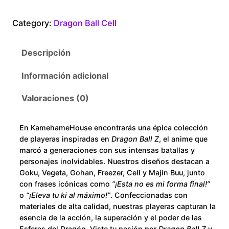
a
0
g
Category:
Dragon Ball Cell
o
t
n
Descripción
B
h
a
Información adicional
r
l
l
Valoraciones (0)
o
C
e
u
En KamehameHouse encontrarás una épica colección
l
de playeras inspiradas en
Dragon Ball Z
, el anime que
l
g
marcó a generaciones con sus intensas batallas y
s
personajes inolvidables. Nuestros diseños destacan a
h
Goku, Vegeta, Gohan, Freezer, Cell y Majin Buu, junto
c
con frases icónicas como
“¡Esta no es mi forma final!”
a
$
o
“¡Eleva tu ki al máximo!”
. Confeccionadas con
n
materiales de alta calidad, nuestras playeras capturan la
t
2
esencia de la acción, la superación y el poder de las
i
Esferas del Dragón. Viste tu pasión por
Dragon Ball Z
y