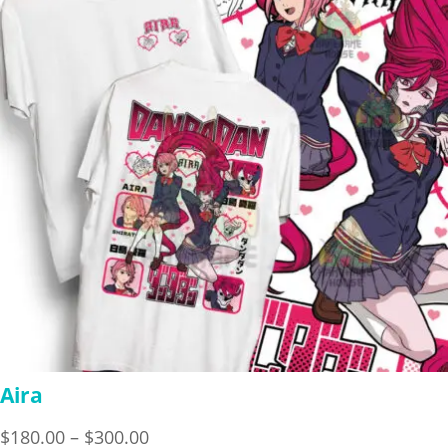
Aira
Price
$
180.00
–
$
300.00