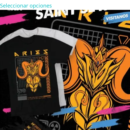
range:
Seleccionar opciones
$180.00
through
$300.00