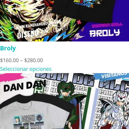
Broly
Price
$
160.00
–
$
280.00
range:
Seleccionar opciones
$160.00
through
$280.00