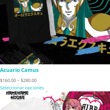
Acuario Camus
Price
$
160.00
–
$
280.00
range:
Seleccionar opciones
$160.00
through
$280.00