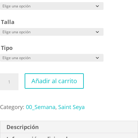
Talla
Tipo
Dohko
Añadir al carrito
vs
Shion
cantidad
Category:
00_Semana
,
Saint Seya
Descripción