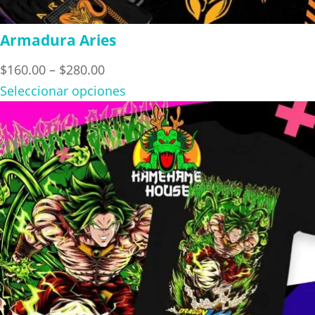
Armadura Aries
Price
$
160.00
–
$
280.00
range:
Seleccionar opciones
$160.00
through
$280.00