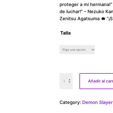
proteger a mi hermana!” 
de luchar!” – Nezuko Ka
Zenitsu Agatsuma 🐗 “¡So
Talla
D
Añadir al car
e
m
o
Category:
Demon Slayer
n
S