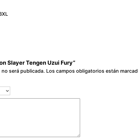
u
 3XL
r
y
c
a
n
t
mon Slayer Tengen Uzui Fury”
i
o no será publicada.
Los campos obligatorios están marca
d
a
d