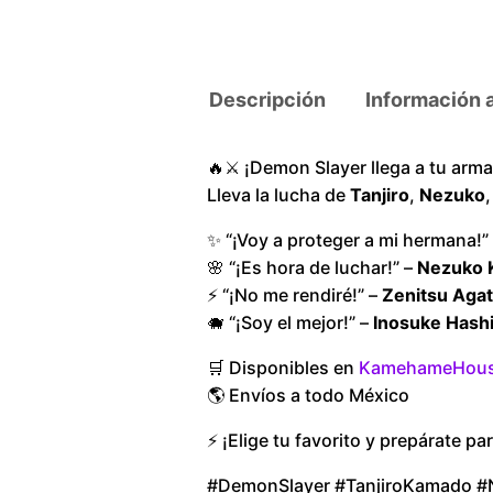
Descripción
Información 
🔥⚔️ ¡Demon Slayer llega a tu armar
Lleva la lucha de
Tanjiro
,
Nezuko
✨ “¡Voy a proteger a mi hermana!”
🌸 “¡Es hora de luchar!” –
Nezuko 
⚡ “¡No me rendiré!” –
Zenitsu Aga
🐗 “¡Soy el mejor!” –
Inosuke Hashi
🛒 Disponibles en
KamehameHou
🌎 Envíos a todo México
⚡ ¡Elige tu favorito y prepárate par
#DemonSlayer #TanjiroKamado #