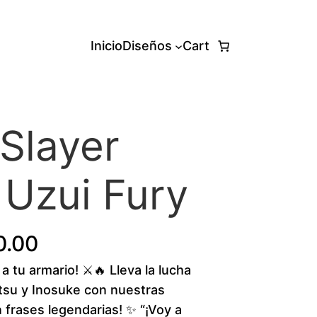
Inicio
Diseños
Cart
Slayer
Uzui Fury
P
0.00
a tu armario! ⚔️🔥 Lleva la lucha
r
itsu y Inosuke con nuestras
i
n frases legendarias! ✨ “¡Voy a