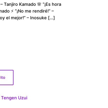
– Tanjiro Kamado 🌸 “¡Es hora
c
mado ⚡ “¡No me rendiré!” –
y el mejor!” – Inosuke […]
e
r
a
n
g
e
rito
:
 Tengen Uzui
$