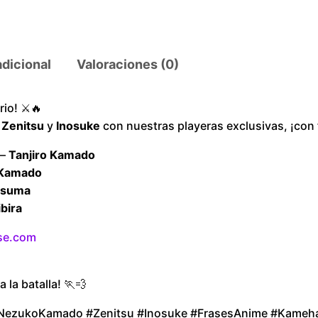
l
a
y
adicional
Valoraciones (0)
e
r
io! ⚔️🔥
T
,
Zenitsu
y
Inosuke
con nuestras playeras exclusivas, ¡con 
e
 –
Tanjiro Kamado
n
Kamado
g
tsuma
e
bira
n
U
se.com
z
u
a la batalla! 🏃💨
i
NezukoKamado #Zenitsu #Inosuke #FrasesAnime #Kameh
F