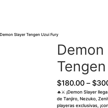
 Demon Slayer Tengen Uzui Fury
Demon 
Tengen 
$
180.00
–
$
30
🔥⚔️ ¡Demon Slayer llega 
de Tanjiro, Nezuko, Zen
playeras exclusivas, ¡co