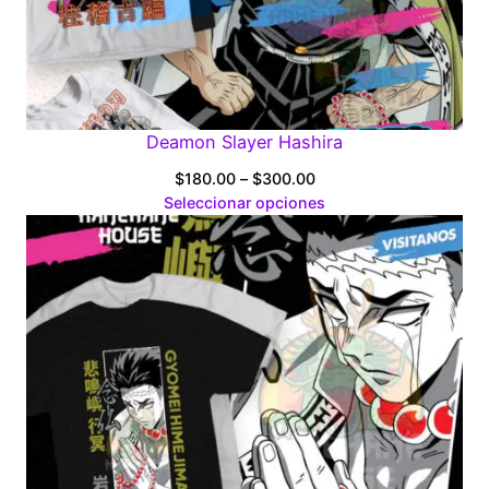
Deamon Slayer Hashira
Price
$
180.00
–
$
300.00
range:
Seleccionar opciones
$180.00
through
$300.00