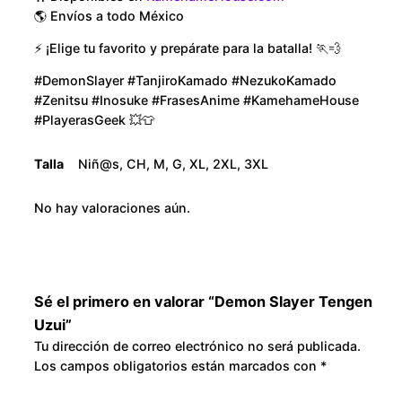
i
o
🌎 Envíos a todo México
c
⚡ ¡Elige tu favorito y prepárate para la batalla! 🏃💨
u
a
n
#DemonSlayer #TanjiroKamado #NezukoKamado
g
#Zenitsu #Inosuke #FrasesAnime #KamehameHouse
t
#PlayerasGeek 💥👕
i
h
d
Talla
Niñ@s, CH, M, G, XL, 2XL, 3XL
a
$
d
No hay valoraciones aún.
3
0
0
Sé el primero en valorar “Demon Slayer Tengen
Uzui”
.
Tu dirección de correo electrónico no será publicada.
Los campos obligatorios están marcados con
*
0