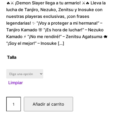
🔥⚔️ ¡Demon Slayer llega a tu armario! ⚔️🔥 Lleva la
r
lucha de Tanjiro, Nezuko, Zenitsu y Inosuke con
i
nuestras playeras exclusivas, ¡con frases
legendarias! ✨ “¡Voy a proteger a mi hermana!” –
c
Tanjiro Kamado 🌸 “¡Es hora de luchar!” – Nezuko
Kamado ⚡ “¡No me rendiré!” – Zenitsu Agatsuma 🐗
e
“¡Soy el mejor!” – Inosuke […]
r
Talla
a
n
Limpiar
g
e
D
Añadir al carrito
e
:
m