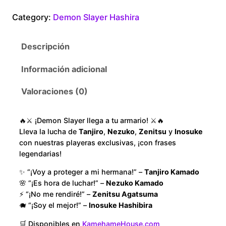
$
o
Category:
Demon Slayer Hashira
n
1
S
Descripción
l
8
a
Información adicional
y
0
e
Valoraciones (0)
.
r
T
0
🔥⚔️ ¡Demon Slayer llega a tu armario! ⚔️🔥
e
Lleva la lucha de
Tanjiro
,
Nezuko
,
Zenitsu
y
Inosuke
n
con nuestras playeras exclusivas, ¡con frases
0
g
legendarias!
e
t
✨ “¡Voy a proteger a mi hermana!” –
Tanjiro Kamado
n
🌸 “¡Es hora de luchar!” –
Nezuko Kamado
h
U
⚡ “¡No me rendiré!” –
Zenitsu Agatsuma
z
🐗 “¡Soy el mejor!” –
Inosuke Hashibira
r
u
🛒 Disponibles en
KamehameHouse.com