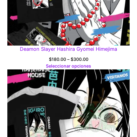
Deamon Slayer Hashira Gyomei Himejima
Price
$
180.00
–
$
300.00
range:
Seleccionar opciones
$180.00
through
$300.00