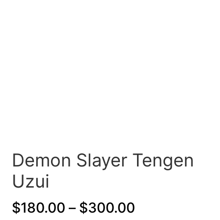
Demon Slayer Tengen
Uzui
P
$
180.00
–
$
300.00