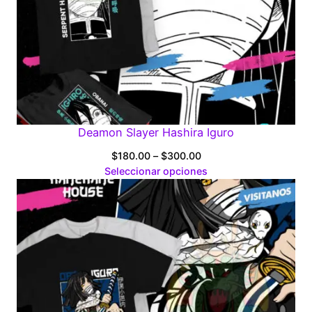
Deamon Slayer Hashira Iguro
Price
$
180.00
–
$
300.00
range:
Seleccionar opciones
$180.00
through
$300.00