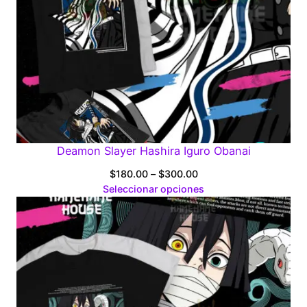
Deamon Slayer Hashira Iguro Obanai
Price
$
180.00
–
$
300.00
range:
Seleccionar opciones
$180.00
through
$300.00