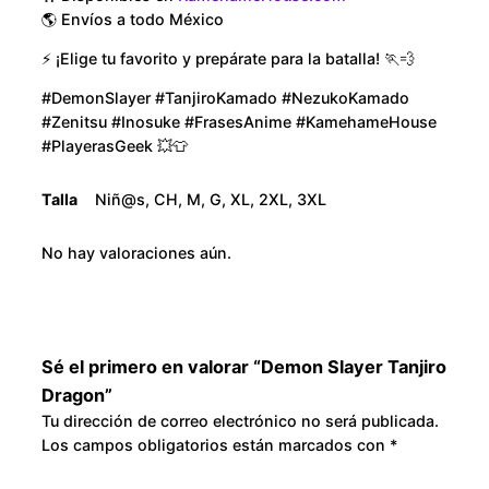
a
o
🌎 Envíos a todo México
g
⚡ ¡Elige tu favorito y prepárate para la batalla! 🏃💨
u
o
n
#DemonSlayer #TanjiroKamado #NezukoKamado
g
#Zenitsu #Inosuke #FrasesAnime #KamehameHouse
c
#PlayerasGeek 💥👕
a
h
n
Talla
Niñ@s, CH, M, G, XL, 2XL, 3XL
t
$
i
No hay valoraciones aún.
3
d
a
0
d
0
Sé el primero en valorar “Demon Slayer Tanjiro
Dragon”
.
Tu dirección de correo electrónico no será publicada.
Los campos obligatorios están marcados con
*
0