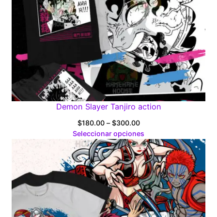
Demon Slayer Tanjiro action
Price
$
180.00
–
$
300.00
range:
Seleccionar opciones
$180.00
through
$300.00