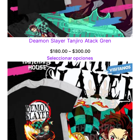
Deamon Slayer Tanjiro Atack Gren
Price
$
180.00
–
$
300.00
range:
Seleccionar opciones
$180.00
through
$300.00