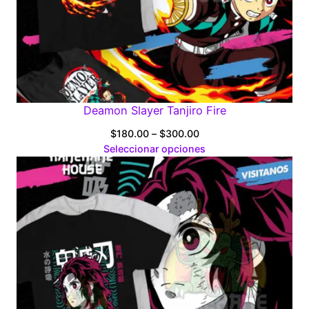
Deamon Slayer Tanjiro Fire
Price
$
180.00
–
$
300.00
range:
Seleccionar opciones
$180.00
through
$300.00