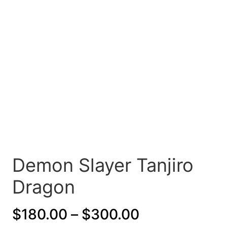
Demon Slayer Tanjiro
Dragon
P
$
180.00
–
$
300.00