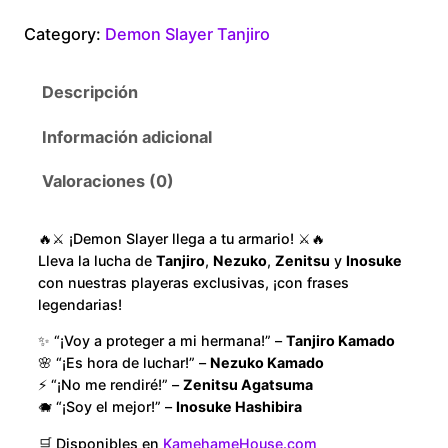
$
o
Category:
Demon Slayer Tanjiro
n
1
S
Descripción
l
8
a
Información adicional
y
0
e
Valoraciones (0)
.
r
T
0
🔥⚔️ ¡Demon Slayer llega a tu armario! ⚔️🔥
a
Lleva la lucha de
Tanjiro
,
Nezuko
,
Zenitsu
y
Inosuke
n
con nuestras playeras exclusivas, ¡con frases
0
j
legendarias!
i
t
✨ “¡Voy a proteger a mi hermana!” –
Tanjiro Kamado
r
🌸 “¡Es hora de luchar!” –
Nezuko Kamado
h
o
⚡ “¡No me rendiré!” –
Zenitsu Agatsuma
D
🐗 “¡Soy el mejor!” –
Inosuke Hashibira
r
r
🛒 Disponibles en
KamehameHouse.com