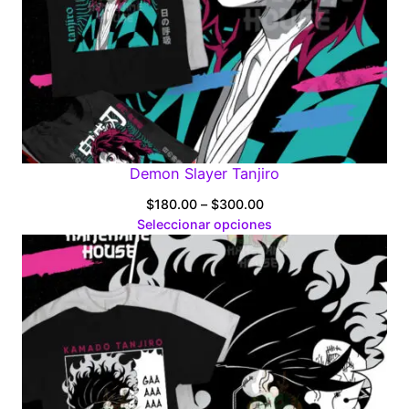
Demon Slayer Tanjiro
Price
$
180.00
–
$
300.00
range:
Seleccionar opciones
$180.00
through
$300.00