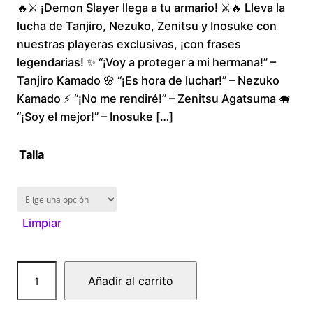
🔥⚔️ ¡Demon Slayer llega a tu armario! ⚔️🔥 Lleva la
r
lucha de Tanjiro, Nezuko, Zenitsu y Inosuke con
i
nuestras playeras exclusivas, ¡con frases
legendarias! ✨ “¡Voy a proteger a mi hermana!” –
c
Tanjiro Kamado 🌸 “¡Es hora de luchar!” – Nezuko
Kamado ⚡ “¡No me rendiré!” – Zenitsu Agatsuma 🐗
e
“¡Soy el mejor!” – Inosuke […]
r
Talla
a
n
Limpiar
g
e
D
Añadir al carrito
e
:
m