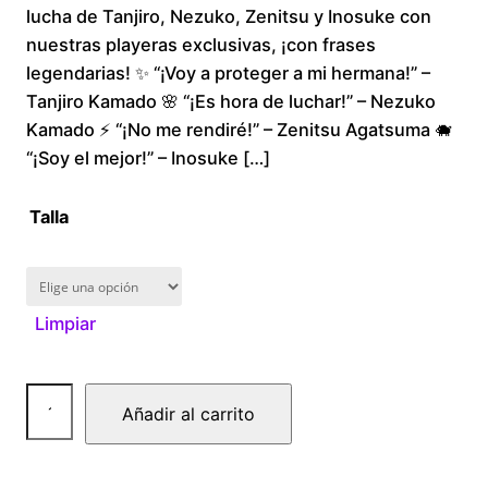
lucha de Tanjiro, Nezuko, Zenitsu y Inosuke con
i
nuestras playeras exclusivas, ¡con frases
legendarias! ✨ “¡Voy a proteger a mi hermana!” –
c
Tanjiro Kamado 🌸 “¡Es hora de luchar!” – Nezuko
Kamado ⚡ “¡No me rendiré!” – Zenitsu Agatsuma 🐗
e
“¡Soy el mejor!” – Inosuke […]
r
Talla
a
n
Limpiar
g
e
D
Añadir al carrito
e
:
m
$
o