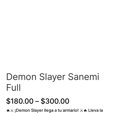
Demon Slayer Sanemi
Full
P
$
180.00
–
$
300.00
🔥⚔️ ¡Demon Slayer llega a tu armario! ⚔️🔥 Lleva la
r