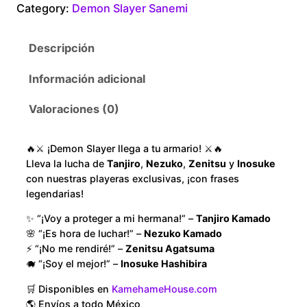
Category:
Demon Slayer Sanemi
n
1
S
Descripción
l
8
a
Información adicional
y
0
e
Valoraciones (0)
.
r
S
0
🔥⚔️ ¡Demon Slayer llega a tu armario! ⚔️🔥
a
Lleva la lucha de
Tanjiro
,
Nezuko
,
Zenitsu
y
Inosuke
n
con nuestras playeras exclusivas, ¡con frases
0
e
legendarias!
m
t
✨ “¡Voy a proteger a mi hermana!” –
Tanjiro Kamado
i
🌸 “¡Es hora de luchar!” –
Nezuko Kamado
h
F
⚡ “¡No me rendiré!” –
Zenitsu Agatsuma
u
🐗 “¡Soy el mejor!” –
Inosuke Hashibira
r
l
🛒 Disponibles en
KamehameHouse.com
l
🌎 Envíos a todo México