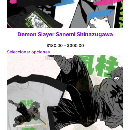
Demon Slayer Sanemi Shinazugawa
Price
$
180.00
–
$
300.00
range:
Seleccionar opciones
$180.00
through
$300.00