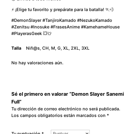
o
c
⚡ ¡Elige tu favorito y prepárate para la batalla! 🏃💨
u
a
n
#DemonSlayer #TanjiroKamado #NezukoKamado
g
#Zenitsu #Inosuke #FrasesAnime #KamehameHouse
t
#PlayerasGeek 💥👕
i
h
d
Talla
Niñ@s, CH, M, G, XL, 2XL, 3XL
a
$
d
No hay valoraciones aún.
3
0
0
Sé el primero en valorar “Demon Slayer Sanemi
Full”
.
Tu dirección de correo electrónico no será publicada.
Los campos obligatorios están marcados con
*
0
Tu puntuación
*