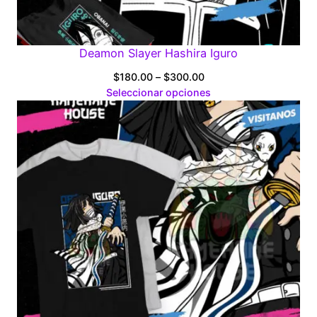
Deamon Slayer Hashira Iguro
Price
$
180.00
–
$
300.00
range:
Seleccionar opciones
$180.00
through
$300.00