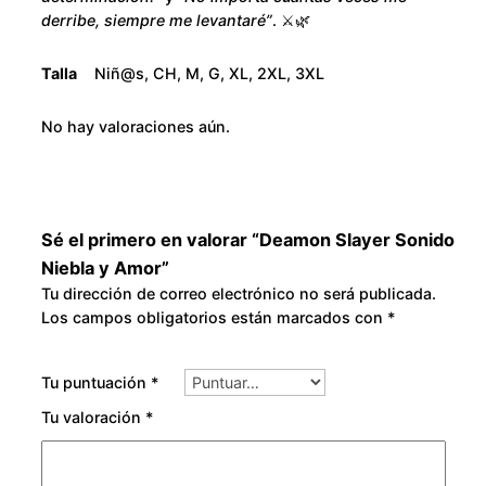
N
o
derribe, siempre me levantaré”
. ⚔️🌿
i
u
e
Talla
Niñ@s, CH, M, G, XL, 2XL, 3XL
b
g
l
No hay valoraciones aún.
a
h
y
A
$
m
Sé el primero en valorar “Deamon Slayer Sonido
3
o
Niebla y Amor”
r
Tu dirección de correo electrónico no será publicada.
0
Los campos obligatorios están marcados con
*
c
a
0
n
Tu puntuación
*
t
.
Tu valoración
*
i
0
d