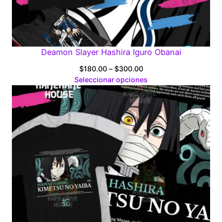
Deamon Slayer Hashira Iguro Obanai
Price
$
180.00
–
$
300.00
range:
Seleccionar opciones
$180.00
through
$300.00