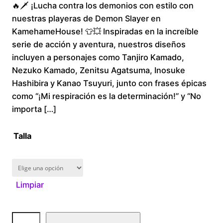
🔥🗡️ ¡Lucha contra los demonios con estilo con
r
nuestras playeras de Demon Slayer en
i
KamehameHouse! 👕💥 Inspiradas en la increíble
serie de acción y aventura, nuestros diseños
c
incluyen a personajes como Tanjiro Kamado,
Nezuko Kamado, Zenitsu Agatsuma, Inosuke
e
Hashibira y Kanao Tsuyuri, junto con frases épicas
r
como “¡Mi respiración es la determinación!” y “No
importa […]
a
Talla
n
g
Limpiar
e
:
D