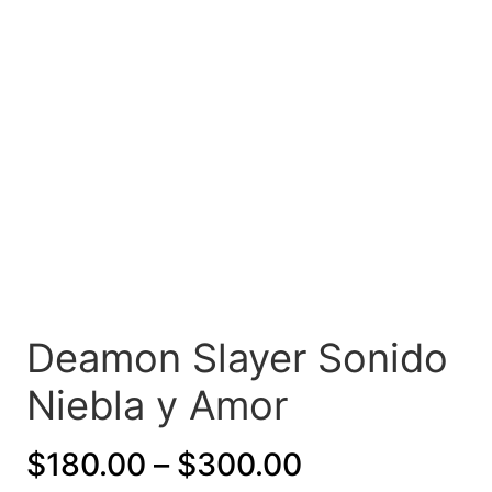
Deamon Slayer Sonido
Niebla y Amor
P
$
180.00
–
$
300.00