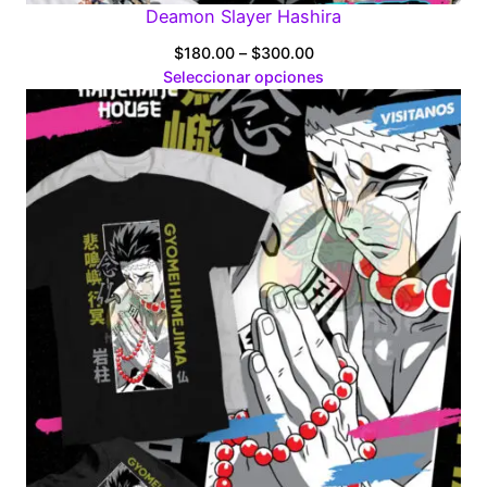
Deamon Slayer Hashira
Price
$
180.00
–
$
300.00
range:
Seleccionar opciones
$180.00
through
$300.00