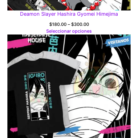
Deamon Slayer Hashira Gyomei Himejima
Price
$
180.00
–
$
300.00
range:
Seleccionar opciones
$180.00
through
$300.00