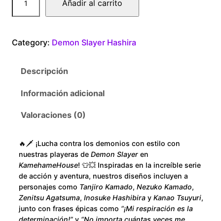
Añadir al carrito
$
e
a
1
m
Category:
Demon Slayer Hashira
o
8
n
Descripción
S
0
l
Información adicional
.
a
y
Valoraciones (0)
0
e
r
0
🔥🗡️ ¡Lucha contra los demonios con estilo con
S
nuestras playeras de
Demon Slayer
en
o
t
KamehameHouse
! 👕💥 Inspiradas en la increíble serie
n
de acción y aventura, nuestros diseños incluyen a
h
personajes como
Tanjiro Kamado
,
Nezuko Kamado
,
i
Zenitsu Agatsuma
,
Inosuke Hashibira
y
Kanao Tsuyuri
,
d
r
junto con frases épicas como
“¡Mi respiración es la
o
determinación!”
y
“No importa cuántas veces me