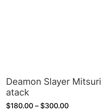
Deamon Slayer Mitsuri
atack
P
$
180.00
–
$
300.00