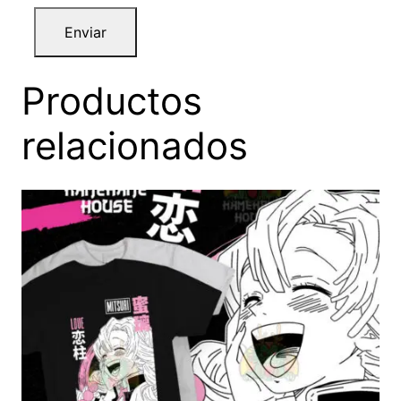
0
Productos
relacionados