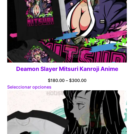
Deamon Slayer Mitsuri Kanroji Anime
Price
$
180.00
–
$
300.00
range:
Seleccionar opciones
$180.00
through
$300.00