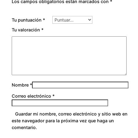
Los campos obligatorios están marcados con
*
c
o
a
u
n
Tu puntuación
*
t
Tu valoración
*
g
i
d
h
a
d
$
3
Nombre
*
0
Correo electrónico
*
0
Guardar mi nombre, correo electrónico y sitio web en
.
este navegador para la próxima vez que haga un
comentario.
0