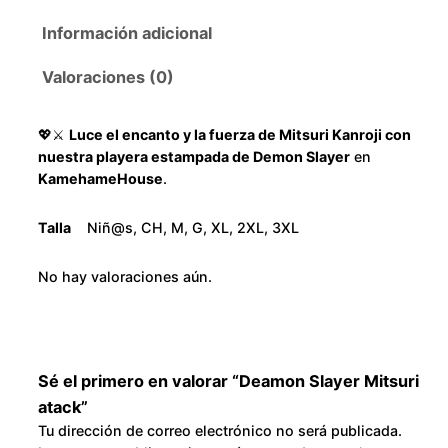
$
l
Información adicional
a
1
y
Valoraciones (0)
e
8
r
💖⚔️
Luce el encanto y la fuerza de Mitsuri Kanroji con
M
0
nuestra playera estampada de Demon Slayer
en
i
KamehameHouse
.
.
t
s
Talla
Niñ@s, CH, M, G, XL, 2XL, 3XL
0
u
r
No hay valoraciones aún.
0
i
a
t
t
h
a
Sé el primero en valorar “Deamon Slayer Mitsuri
c
atack”
r
Tu dirección de correo electrónico no será publicada.
k