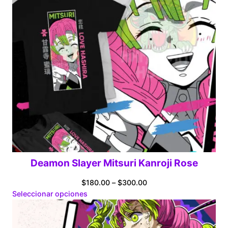
Deamon Slayer Mitsuri Kanroji Rose
Price
$
180.00
–
$
300.00
range:
Seleccionar opciones
$180.00
through
$300.00