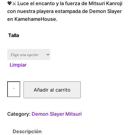
💖⚔️ Luce el encanto y la fuerza de Mitsuri Kanroji
r
con nuestra playera estampada de Demon Slayer
i
en KamehameHouse.
c
Talla
e
r
Limpiar
a
D
n
Añadir al carrito
e
g
a
m
e
Category:
Demon Slayer Mitsuri
o
n
:
Descripción
S