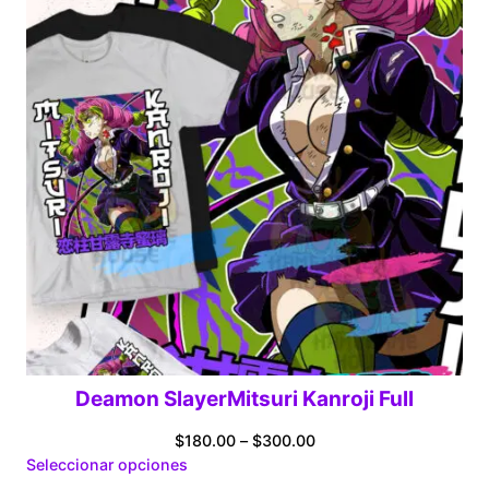
Deamon SlayerMitsuri Kanroji Full
Price
$
180.00
–
$
300.00
range:
Seleccionar opciones
$180.00