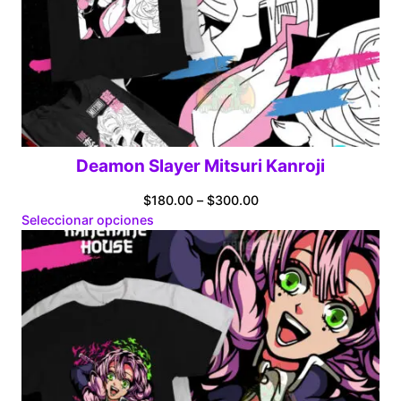
Deamon Slayer Mitsuri Kanroji
Price
$
180.00
–
$
300.00
range:
Seleccionar opciones
$180.00
through
$300.00