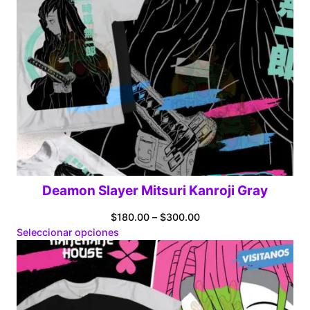
Deamon Slayer Mitsuri Kanroji Gray
Price
$
180.00
–
$
300.00
range:
Seleccionar opciones
$180.00
through
$300.00