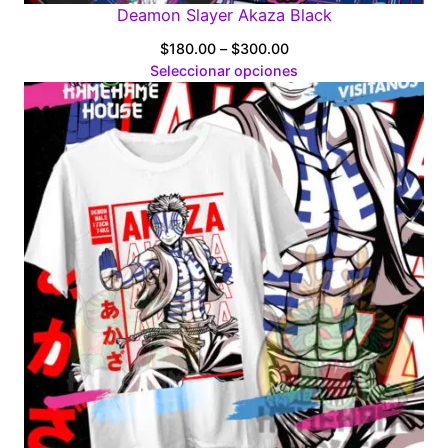
Deamon Slayer Akaza Black
Price
$
180.00
–
$
300.00
range:
Seleccionar opciones
$180.00
through
$300.00