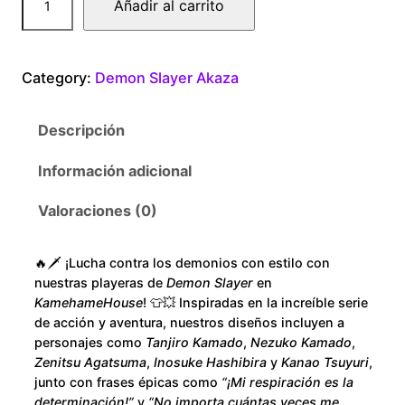
Añadir al carrito
$
e
a
1
m
Category:
Demon Slayer Akaza
o
8
n
Descripción
S
0
l
Información adicional
.
a
y
Valoraciones (0)
0
e
r
0
🔥🗡️ ¡Lucha contra los demonios con estilo con
A
nuestras playeras de
Demon Slayer
en
k
t
KamehameHouse
! 👕💥 Inspiradas en la increíble serie
a
de acción y aventura, nuestros diseños incluyen a
h
personajes como
Tanjiro Kamado
,
Nezuko Kamado
,
z
Zenitsu Agatsuma
,
Inosuke Hashibira
y
Kanao Tsuyuri
,
a
r
junto con frases épicas como
“¡Mi respiración es la
P
determinación!”
y
“No importa cuántas veces me