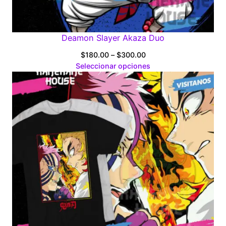
Deamon Slayer Akaza Duo
Price
$
180.00
–
$
300.00
range:
Seleccionar opciones
$180.00
through
$300.00