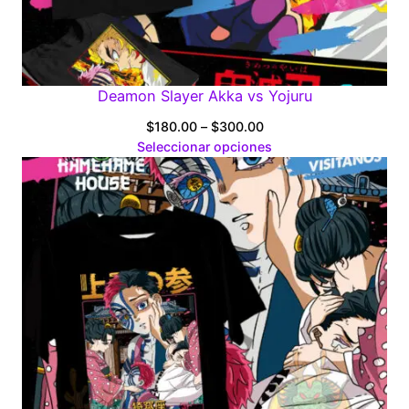
Deamon Slayer Akka vs Yojuru
Price
$
180.00
–
$
300.00
range:
Seleccionar opciones
$180.00
through
$300.00