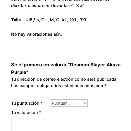
u
o
derribe, siempre me levantaré”
. ⚔️🌿
r
u
p
Talla
Niñ@s, CH, M, G, XL, 2XL, 3XL
l
g
e
No hay valoraciones aún.
c
h
a
n
$
t
Sé el primero en valorar “Deamon Slayer Akaza
3
i
Purple”
d
Tu dirección de correo electrónico no será publicada.
0
Los campos obligatorios están marcados con
*
a
d
0
Tu puntuación
*
.
Tu valoración
*
0