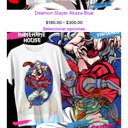
Deamon Slayer Akaza Blue
Price
$
180.00
–
$
300.00
range:
Seleccionar opciones
$180.00
through
$300.00