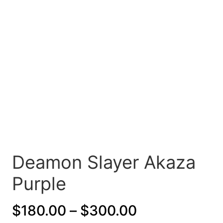
Deamon Slayer Akaza
Purple
P
$
180.00
–
$
300.00