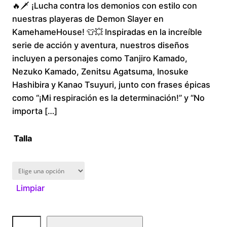
🔥🗡️ ¡Lucha contra los demonios con estilo con
r
nuestras playeras de Demon Slayer en
i
KamehameHouse! 👕💥 Inspiradas en la increíble
serie de acción y aventura, nuestros diseños
c
incluyen a personajes como Tanjiro Kamado,
Nezuko Kamado, Zenitsu Agatsuma, Inosuke
e
Hashibira y Kanao Tsuyuri, junto con frases épicas
r
como “¡Mi respiración es la determinación!” y “No
importa […]
a
Talla
n
g
Limpiar
e
:
D