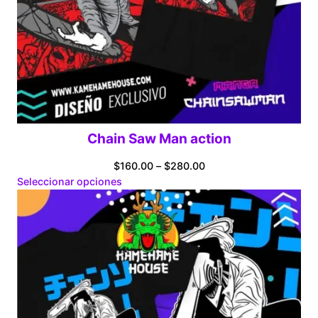
Chain Saw Man action
Price
$
160.00
–
$
280.00
range:
Seleccionar opciones
$160.00
through
$280.00