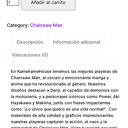
Chain
Añadir al carrito
Saw
Man
Power
Category:
Chainsaw Man
Letter
cantidad
Descripción
Información adicional
Valoraciones (0)
En KamehameHouse tenemos las mejores playeras de
Chainsaw Man
, el oscuro y emocionante manga y
anime que ha revolucionado el género. Nuestros
diseños destacan a Denji, el cazador de demonios con
la motosierra, y a personajes icónicos como Power, Aki
Hayakawa y Makima, junto con frases impactantes
como
“¡Lo único que quiero es una vida normal!”
. Con
materiales de alta calidad y gráficos impresionantes,
nuestras playeras capturan la acción, el caos y la
intensidad de
Chainsaw Man
. Viste tu pasión por esta