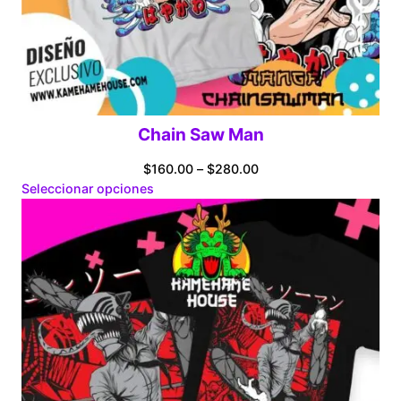
Chain Saw Man
Price
$
160.00
–
$
280.00
range:
Seleccionar opciones
$160.00
through
$280.00