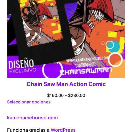
Chain Saw Man Action Comic
Price
$
160.00
–
$
280.00
range:
Seleccionar opciones
$160.00
through
kamehamehouse.com
$280.00
Funciona gracias a
WordPress