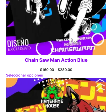
Chain Saw Man Action Blue
Price
$
160.00
–
$
280.00
range:
Seleccionar opciones
$160.00
through
$280.00