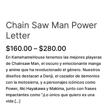
Chain Saw Man Power
Letter
Price
$
160.00
–
$
280.00
En KamehameHouse tenemos las mejores playeras
range:
de Chainsaw Man, el oscuro y emocionante manga
$160.00
y anime que ha revolucionado el género. Nuestros
diseños destacan a Denji, el cazador de demonios
through
con la motosierra, y a personajes icónicos como
Power, Aki Hayakawa y Makima, junto con frases
$280.00
impactantes como “¡Lo único que quiero es una
vida […]