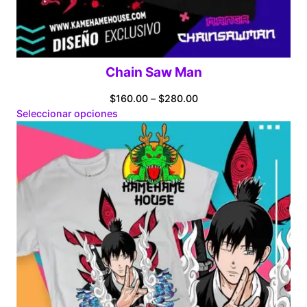
Chain Saw Man
Price
$
160.00
–
$
280.00
range:
Seleccionar opciones
$160.00
through
$280.00