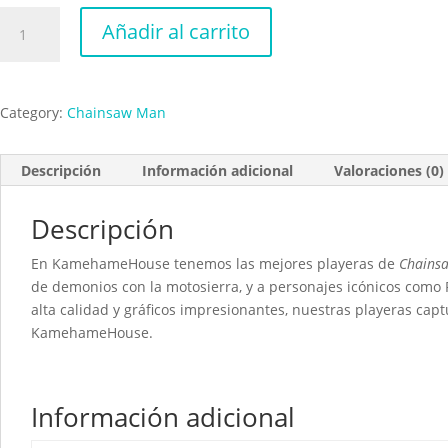
Chain
Añadir al carrito
Saw
Man
Magazine
Deji
Category:
Chainsaw Man
man
action
Descripción
Información adicional
Valoraciones (0)
cantidad
Descripción
En KamehameHouse tenemos las mejores playeras de
Chains
de demonios con la motosierra, y a personajes icónicos como
alta calidad y gráficos impresionantes, nuestras playeras capt
KamehameHouse.
Información adicional