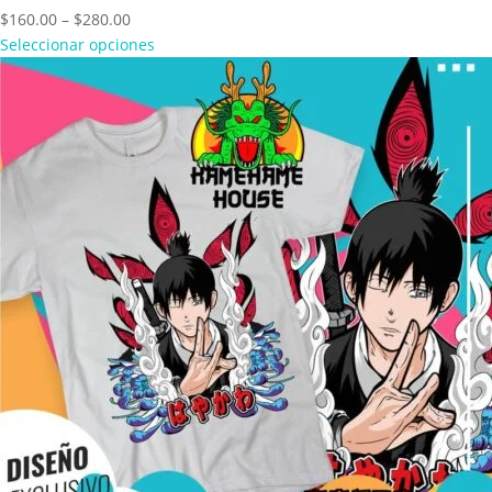
Price
$
160.00
–
$
280.00
range:
Seleccionar opciones
$160.00
through
$280.00