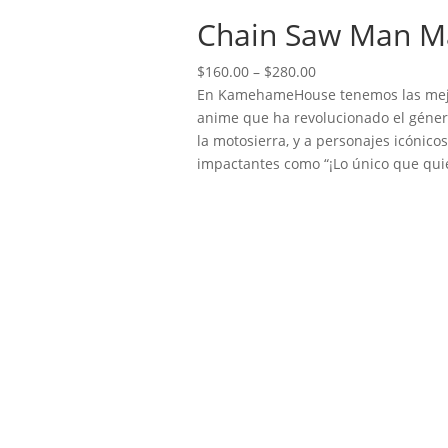
Chain Saw Man Ma
Price
$
160.00
–
$
280.00
range:
En KamehameHouse tenemos las mejo
$160.00
anime que ha revolucionado el géner
through
la motosierra, y a personajes icónic
$280.00
impactantes como “¡Lo único que quie