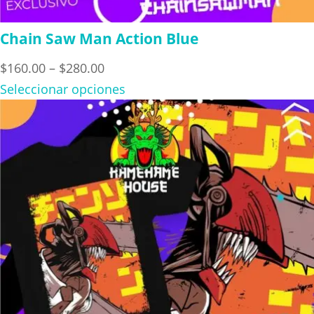
Chain Saw Man Action Blue
Price
$
160.00
–
$
280.00
range:
Seleccionar opciones
$160.00
through
$280.00