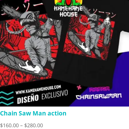
Chain Saw Man action
Price
$
160.00
–
$
280.00