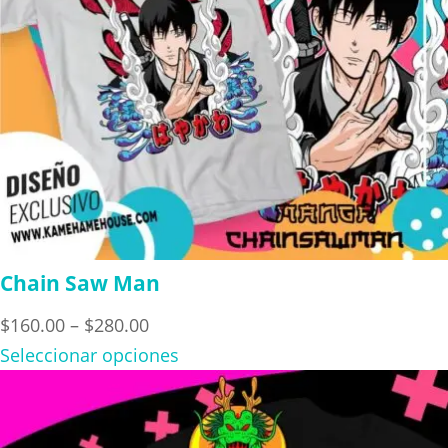
Chain Saw Man
Price
$
160.00
–
$
280.00
range:
Seleccionar opciones
$160.00
through
$280.00