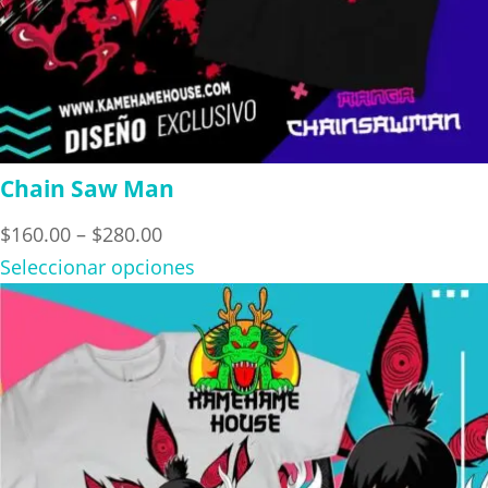
Chain Saw Man
Price
$
160.00
–
$
280.00
range:
Seleccionar opciones
$160.00
through
$280.00