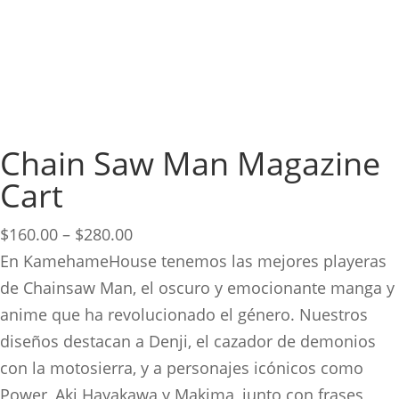
Chain Saw Man Magazine
Cart
Price
$
160.00
–
$
280.00
range:
En KamehameHouse tenemos las mejores playeras
$160.00
de Chainsaw Man, el oscuro y emocionante manga y
through
anime que ha revolucionado el género. Nuestros
$280.00
diseños destacan a Denji, el cazador de demonios
con la motosierra, y a personajes icónicos como
Power, Aki Hayakawa y Makima, junto con frases