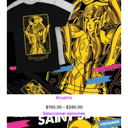
Acuario
Price
$
160.00
–
$
280.00
range:
Seleccionar opciones
$160.00
through