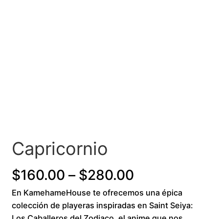
Capricornio
Price
$
160.00
–
$
280.00
En KamehameHouse te ofrecemos una épica
range:
colección de playeras inspiradas en Saint Seiya:
$160.00
Los Caballeros del Zodiaco, el anime que nos