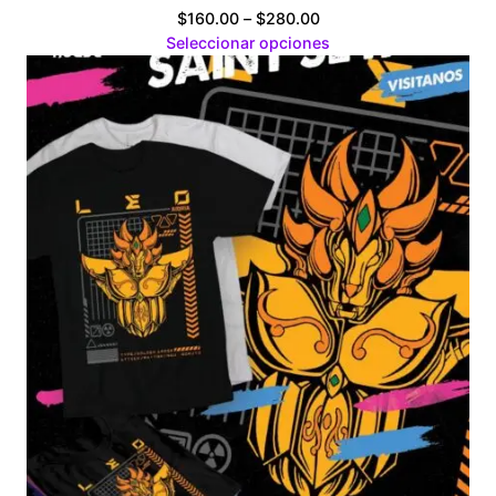
Price
$
160.00
–
$
280.00
range:
Seleccionar opciones
$160.00
through
$280.00