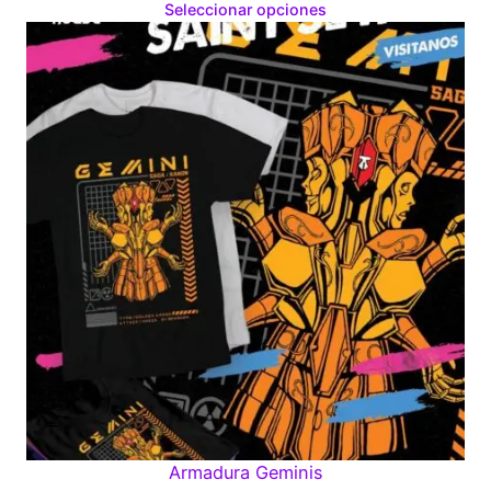
range:
Seleccionar opciones
$160.00
through
$280.00
Armadura Geminis