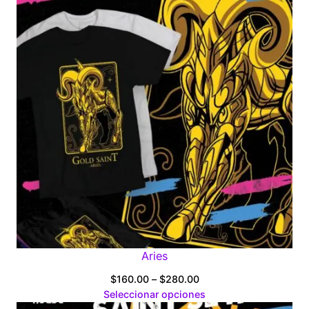
$280.00
Aries
Price
$
160.00
–
$
280.00
range:
Seleccionar opciones
$160.00