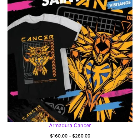
through
$280.00
Armadura Cancer
Price
$
160.00
–
$
280.00