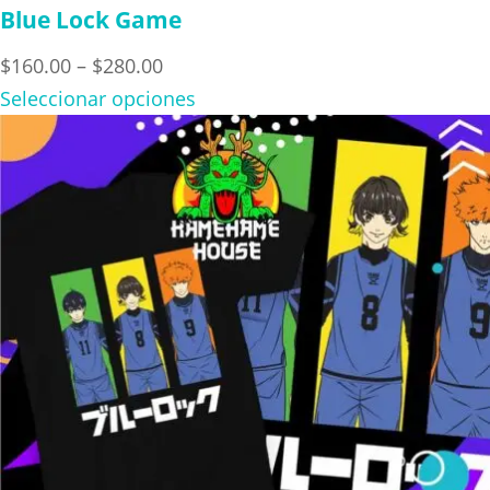
Blue Lock Game
Price
$
160.00
–
$
280.00
range:
Seleccionar opciones
$160.00
through
$280.00