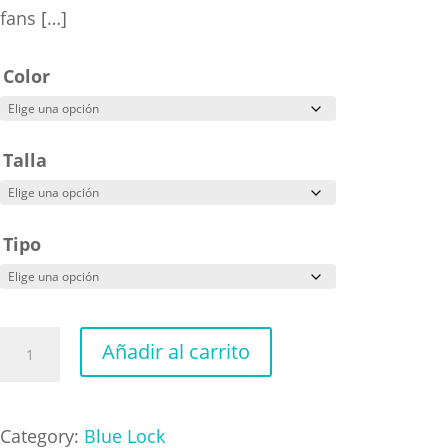
fans […]
Color
Talla
Tipo
Blue
Añadir al carrito
Lock
Isagi
Yoichi
Category:
Blue Lock