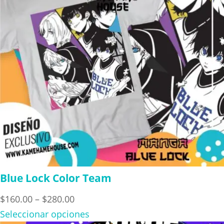
Blue Lock Color Team
Price
$
160.00
–
$
280.00
range:
Seleccionar opciones