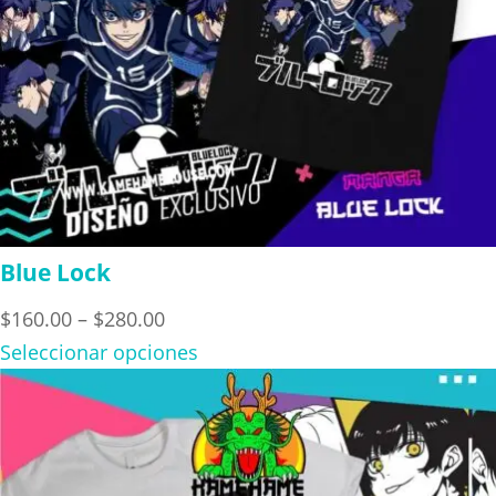
Blue Lock
Price
$
160.00
–
$
280.00
range:
Seleccionar opciones
$160.00
through
$280.00