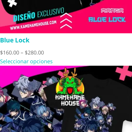
Blue Lock
Price
$
160.00
–
$
280.00
range:
Seleccionar opciones
$160.00
through
$280.00