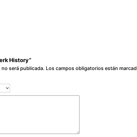
c
a
n
t
i
d
a
erk History”
d
o no será publicada.
Los campos obligatorios están marca