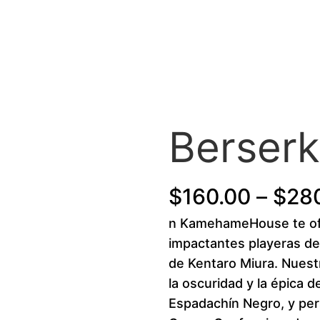
Berserk
$
160.00
–
$
28
n KamehameHouse te of
impactantes playeras de
de Kentaro Miura. Nuestr
la oscuridad y la épica de
Espadachín Negro, y per