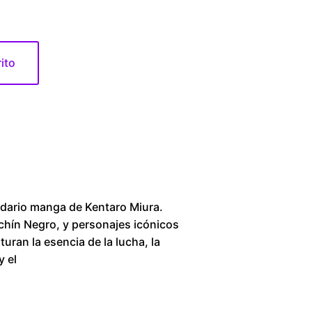
6
0
rito
.
0
0
t
h
endario manga de Kentaro Miura.
achín Negro, y personajes icónicos
r
uran la esencia de la lucha, la
y el
o
u