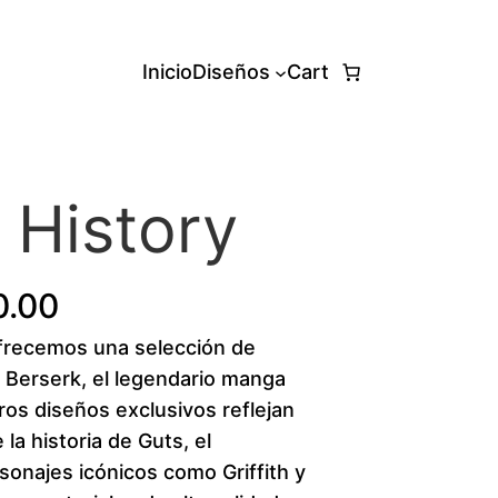
Inicio
Diseños
Cart
 History
P
0.00
recemos una selección de
r
 Berserk, el legendario manga
i
os diseños exclusivos reflejan
 la historia de Guts, el
c
sonajes icónicos como Griffith y