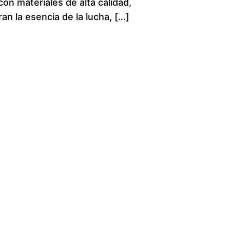
n materiales de alta calidad,
e
an la esencia de la lucha, […]
r
a
n
g
e
:
$
1