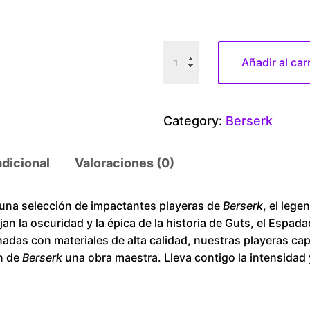
B
Añadir al car
e
r
s
Category:
Berserk
e
r
adicional
Valoraciones (0)
k
H
i
na selección de impactantes playeras de
Berserk
, el leg
an la oscuridad y la épica de la historia de Guts, el Espad
s
das con materiales de alta calidad, nuestras playeras capt
t
en de
Berserk
una obra maestra. Lleva contigo la intensidad 
o
r
y