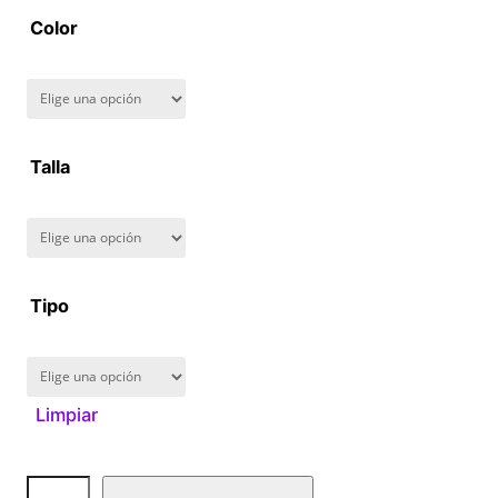
a
Color
n
g
Talla
e
:
$
Tipo
1
6
Limpiar
0
.
A