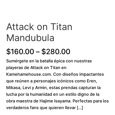
Attack on Titan
Mandubula
P
$
160.00
–
$
280.00
Sumérgete en la batalla épica con nuestras
r
playeras de Attack on Titan en
i
Kamehamehouse.com. Con diseños impactantes
que reúnen a personajes icónicos como Eren,
c
Mikasa, Levi y Armin, estas prendas capturan la
lucha por la humanidad en un estilo digno de la
e
obra maestra de Hajime Isayama. Perfectas para los
r
verdaderos fans que quieren llevar […]