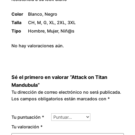
b
2
u
Color
Blanco, Negro
l
8
Talla
CH, M, G, XL, 2XL, 3XL
a
Tipo
Hombre, Mujer, Niñ@s
0
c
a
No hay valoraciones aún.
.
n
t
0
i
0
d
Sé el primero en valorar “Attack on Titan
a
Mandubula”
d
Tu dirección de correo electrónico no será publicada.
Los campos obligatorios están marcados con
*
Tu puntuación
*
Tu valoración
*