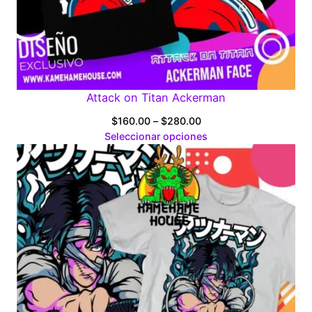
Attack on Titan Ackerman
Price
$
160.00
–
$
280.00
range:
Seleccionar opciones
$160.00
through
$280.00