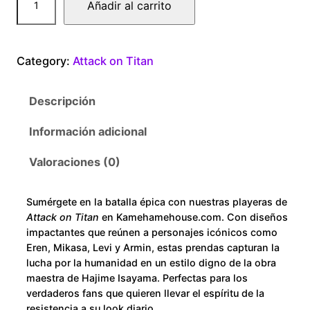
Añadir al carrito
0
t
t
0
a
Category:
Attack on Titan
c
t
k
Descripción
o
h
n
Información adicional
r
T
i
Valoraciones (0)
o
t
a
u
Sumérgete en la batalla épica con nuestras playeras de
n
Attack on Titan
en Kamehamehouse.com. Con diseños
M
g
impactantes que reúnen a personajes icónicos como
a
Eren, Mikasa, Levi y Armin, estas prendas capturan la
h
lucha por la humanidad en un estilo digno de la obra
n
maestra de Hajime Isayama. Perfectas para los
d
$
verdaderos fans que quieren llevar el espíritu de la
u
resistencia a su look diario