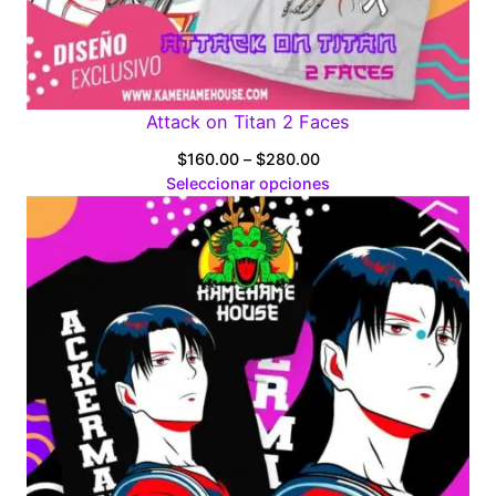
Attack on Titan 2 Faces
Price
$
160.00
–
$
280.00
range:
Seleccionar opciones
$160.00
through
$280.00