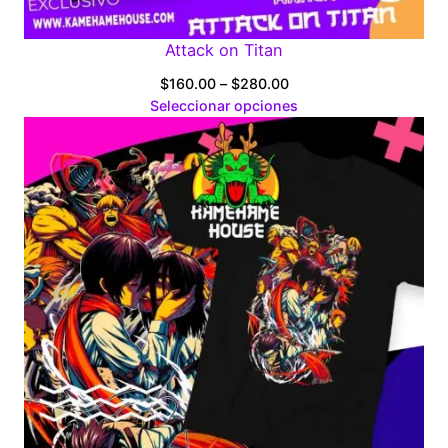
Attack on Titan
Price
$
160.00
–
$
280.00
range:
Seleccionar opciones
$160.00
through
$280.00