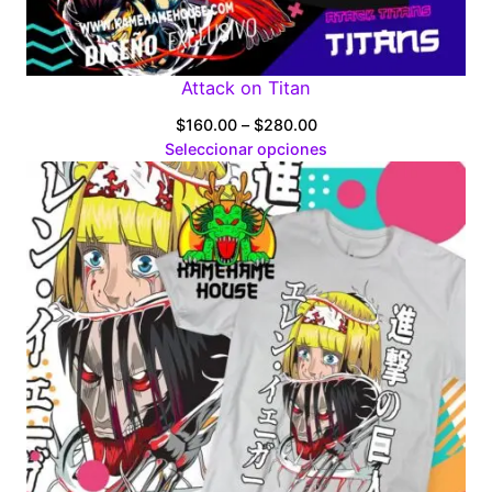
Attack on Titan
Price
$
160.00
–
$
280.00
range:
Seleccionar opciones
$160.00
through
$280.00