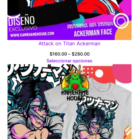
Attack on Titan Ackerman
Price
$
160.00
–
$
280.00
range:
Seleccionar opciones
$160.00
through
$280.00