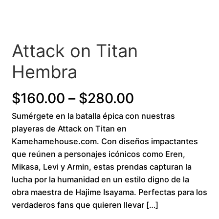
Attack on Titan
Hembra
P
$
160.00
–
$
280.00
Sumérgete en la batalla épica con nuestras
r
playeras de Attack on Titan en
i
Kamehamehouse.com. Con diseños impactantes
que reúnen a personajes icónicos como Eren,
c
Mikasa, Levi y Armin, estas prendas capturan la
lucha por la humanidad en un estilo digno de la
e
obra maestra de Hajime Isayama. Perfectas para los
r
verdaderos fans que quieren llevar […]