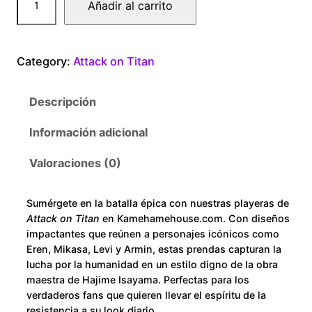
Añadir al carrito
0
t
t
0
a
Category:
Attack on Titan
c
t
k
Descripción
o
h
n
Información adicional
r
T
i
Valoraciones (0)
o
t
a
u
Sumérgete en la batalla épica con nuestras playeras de
n
Attack on Titan
en Kamehamehouse.com. Con diseños
H
g
impactantes que reúnen a personajes icónicos como
e
Eren, Mikasa, Levi y Armin, estas prendas capturan la
h
lucha por la humanidad en un estilo digno de la obra
m
maestra de Hajime Isayama. Perfectas para los
b
$
verdaderos fans que quieren llevar el espíritu de la
r
resistencia a su look diario