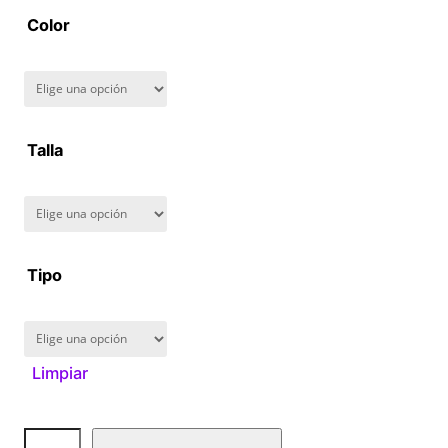
a
Color
n
g
Talla
e
:
$
Tipo
1
6
Limpiar
0
.
A