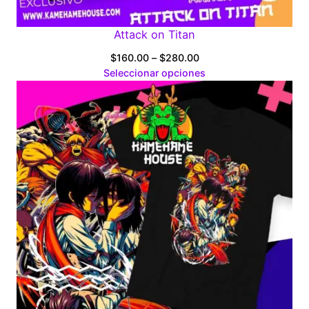
Attack on Titan
Price
$
160.00
–
$
280.00
range:
Seleccionar opciones
$160.00
through
$280.00