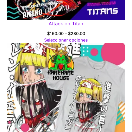
Attack on Titan
Price
$
160.00
–
$
280.00
range:
Seleccionar opciones
$160.00
through
$280.00