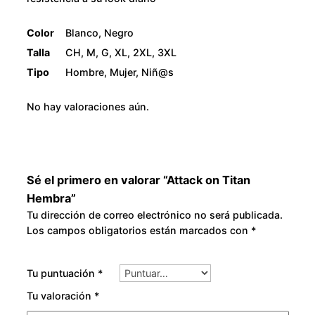
a
2
c
Color
Blanco, Negro
a
8
Talla
CH, M, G, XL, 2XL, 3XL
n
Tipo
Hombre, Mujer, Niñ@s
0
t
i
No hay valoraciones aún.
.
d
a
0
d
0
Sé el primero en valorar “Attack on Titan
Hembra”
Tu dirección de correo electrónico no será publicada.
Los campos obligatorios están marcados con
*
Tu puntuación
*
Tu valoración
*