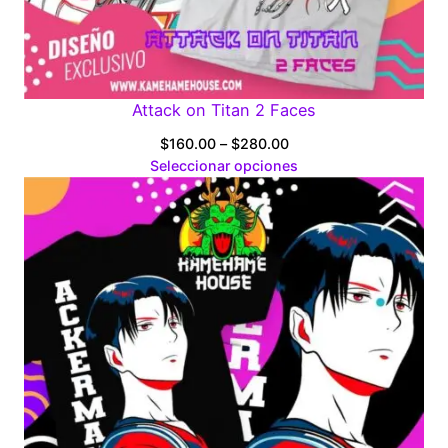
Attack on Titan 2 Faces
Price
$
160.00
–
$
280.00
range:
Seleccionar opciones
$160.00
through
$280.00