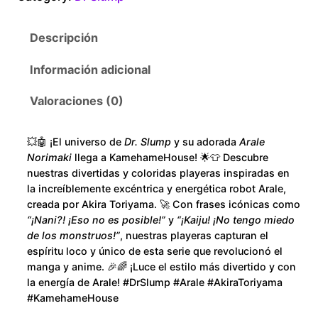
1
e
D
6
Descripción
r
S
0
Información adicional
l
.
u
Valoraciones (0)
m
0
p
💥🤖 ¡El universo de
Dr. Slump
y su adorada
Arale
c
0
Norimaki
llega a KamehameHouse! 🌟👕 Descubre
a
nuestras divertidas y coloridas playeras inspiradas en
n
t
la increíblemente excéntrica y energética robot Arale,
creada por Akira Toriyama. 🚀 Con frases icónicas como
t
h
“¡Nani?! ¡Eso no es posible!”
y
“¡Kaiju! ¡No tengo miedo
i
de los monstruos!”
, nuestras playeras capturan el
d
r
espíritu loco y único de esta serie que revolucionó el
a
manga y anime. 🎉🌈 ¡Luce el estilo más divertido y con
d
la energía de Arale! #DrSlump #Arale #AkiraToriyama
o
#KamehameHouse