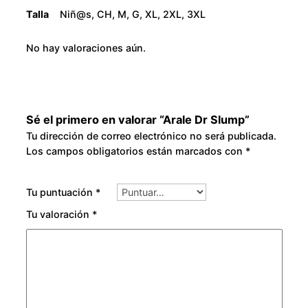
u
Talla
Niñ@s, CH, M, G, XL, 2XL, 3XL
g
No hay valoraciones aún.
h
$
Sé el primero en valorar “Arale Dr Slump”
2
Tu dirección de correo electrónico no será publicada.
Los campos obligatorios están marcados con
*
8
0
Tu puntuación
*
.
Tu valoración
*
0
0