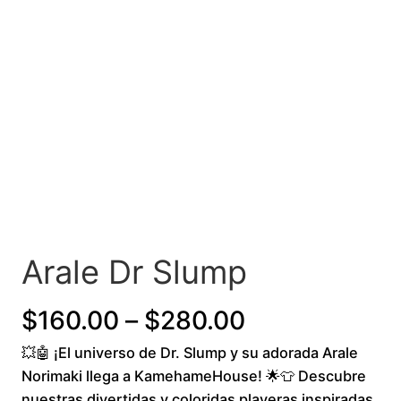
Arale Dr Slump
P
$
160.00
–
$
280.00
💥🤖 ¡El universo de Dr. Slump y su adorada Arale
r
Norimaki llega a KamehameHouse! 🌟👕 Descubre
i
nuestras divertidas y coloridas playeras inspiradas