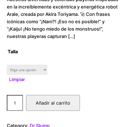
en la increíblemente excéntrica y energética robot
c
Arale, creada por Akira Toriyama. 🚀 Con frases
icónicas como “¡Nani?! ¡Eso no es posible!” y
e
“¡Kaiju! ¡No tengo miedo de los monstruos!”,
r
nuestras playeras capturan […]
a
Talla
n
g
Limpiar
e
A
:
Añadir al carrito
r
$
a
l
Category:
Dr Slump