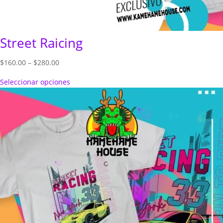
Street Raicing
Price
$
160.00
–
$
280.00
range:
Seleccionar opciones
$160.00
through
$280.00