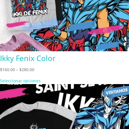
Ikky Fenix Color
Price
$
160.00
–
$
280.00
range:
Seleccionar opciones
$160.00
through
$280.00