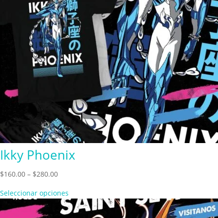
Ikky Phoenix
Price
$
160.00
–
$
280.00
range:
Seleccionar opciones
$160.00
through