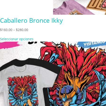
Caballero Bronce Ikky
Price
$
160.00
–
$
280.00
range:
Seleccionar opciones
$160.00
through
$280.00