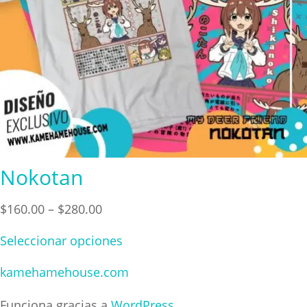
Nokotan
Price
$
160.00
–
$
280.00
range:
Seleccionar opciones
$160.00
through
kamehamehouse.com
$280.00
Funciona gracias a
WordPress