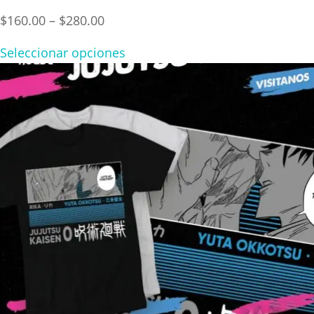
Price
$
160.00
–
$
280.00
range:
Seleccionar opciones
$160.00
through
$280.00