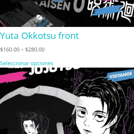
Yuta Okkotsu front
Price
$
160.00
–
$
280.00
range:
Seleccionar opciones
$160.00
through
$280.00