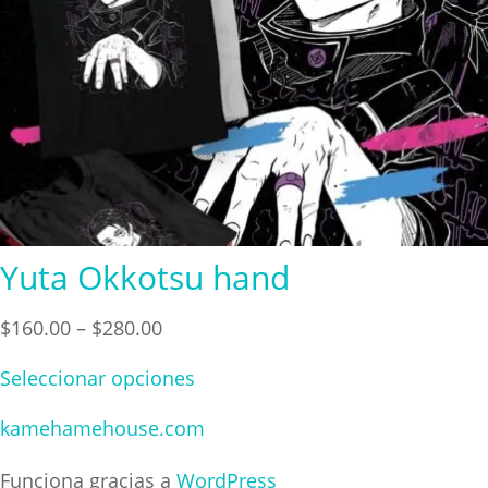
Yuta Okkotsu hand
Price
$
160.00
–
$
280.00
range:
Seleccionar opciones
$160.00
through
kamehamehouse.com
$280.00
Funciona gracias a
WordPress