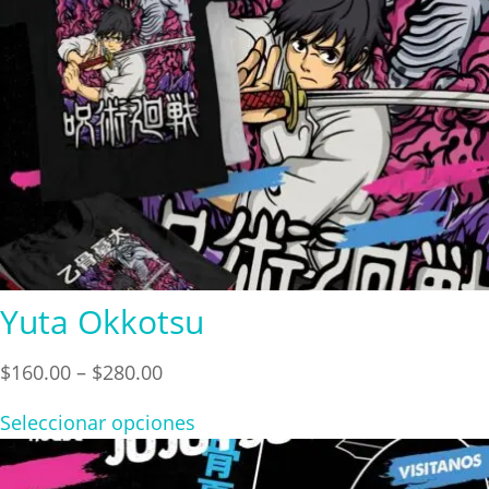
Yuta Okkotsu
Price
$
160.00
–
$
280.00
range:
Seleccionar opciones
$160.00
through