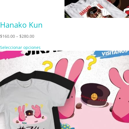
Hanako Kun
Price
$
160.00
–
$
280.00
range:
Seleccionar opciones
$160.00
through
$280.00