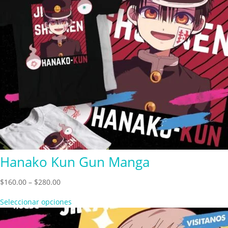
Hanako Kun Gun Manga
Price
$
160.00
–
$
280.00
range:
Seleccionar opciones
$160.00
through