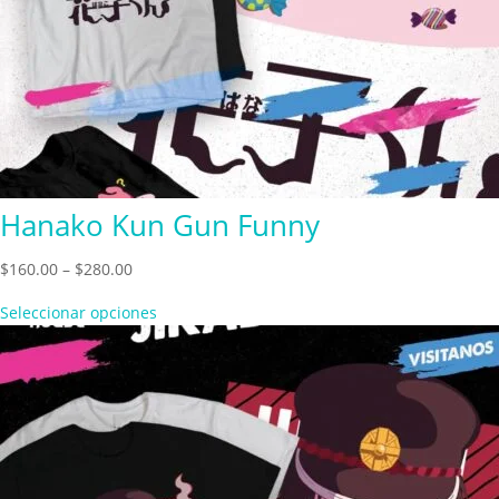
Hanako Kun Gun Funny
Price
$
160.00
–
$
280.00
range:
Seleccionar opciones
$160.00
through
$280.00