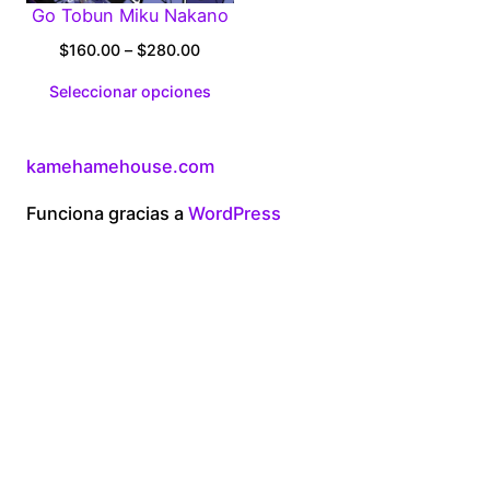
Go Tobun Miku Nakano
Price
$
160.00
–
$
280.00
range:
Seleccionar opciones
$160.00
through
$280.00
kamehamehouse.com
Funciona gracias a
WordPress