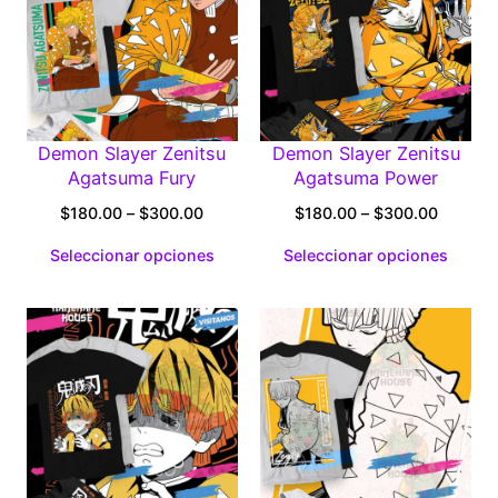
Demon Slayer Zenitsu
Demon Slayer Zenitsu
Agatsuma Fury
Agatsuma Power
Price
Price
$
180.00
–
$
300.00
$
180.00
–
$
300.00
range:
range:
Seleccionar opciones
Seleccionar opciones
$180.00
$180.0
through
through
$300.00
$300.0