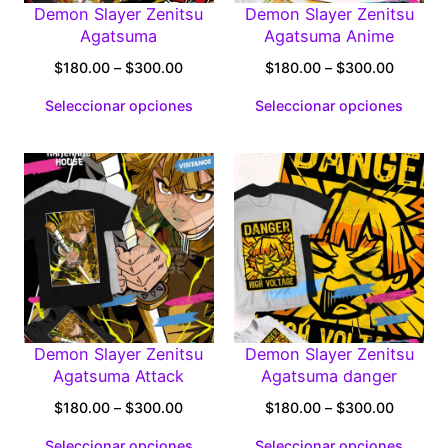
Demon Slayer Zenitsu
Demon Slayer Zenitsu
Agatsuma
Agatsuma Anime
Price
Price
$
180.00
–
$
300.00
$
180.00
–
$
300.00
range:
range:
Seleccionar opciones
Seleccionar opciones
$180.00
$180.0
through
through
$300.00
$300.0
Demon Slayer Zenitsu
Demon Slayer Zenitsu
Agatsuma Attack
Agatsuma danger
Price
Price
$
180.00
–
$
300.00
$
180.00
–
$
300.00
range:
range:
Seleccionar opciones
Seleccionar opciones