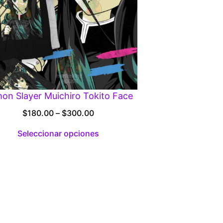
on Slayer Muichiro Tokito Face
Price
$
180.00
–
$
300.00
range:
Seleccionar opciones
$180.00
through
$300.00