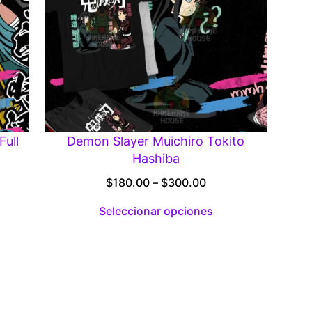
Full
Demon Slayer Muichiro Tokito
Hashiba
:
Price
$
180.00
–
$
300.00
00
range:
Seleccionar opciones
gh
$180.00
.00
through
$300.00