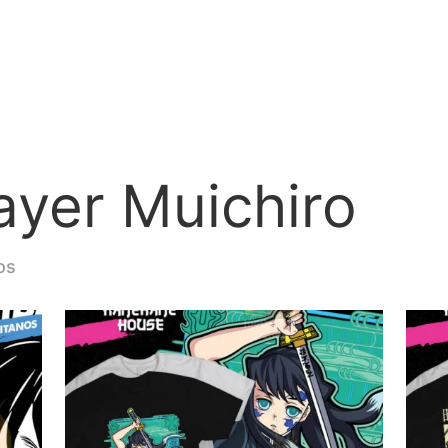
yer Muichiro
os