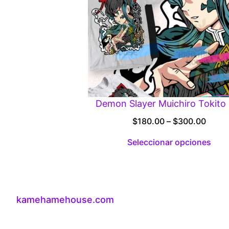
Demon Slayer Muichiro Tokito 
Price
$
180.00
–
$
300.00
range
Seleccionar opciones
$180.
throu
$300
kamehamehouse.com