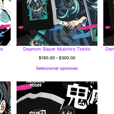
ck
Deamon Slayer Muichiro Tokito
Dem
Price
$
180.00
–
$
300.00
:
range:
Seleccionar opciones
00
$180.00
gh
through
.00
$300.00