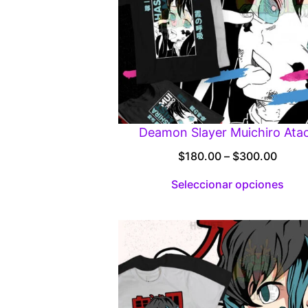
Deamon Slayer Muichiro Ata
Price
$
180.00
–
$
300.00
range
Seleccionar opciones
$180.
throu
$300