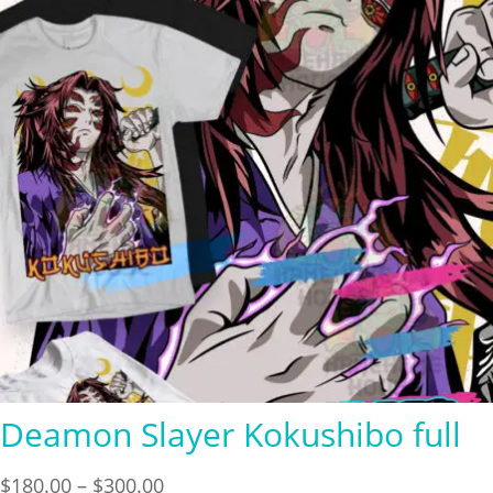
Deamon Slayer Kokushibo full
Price
$
180.00
–
$
300.00