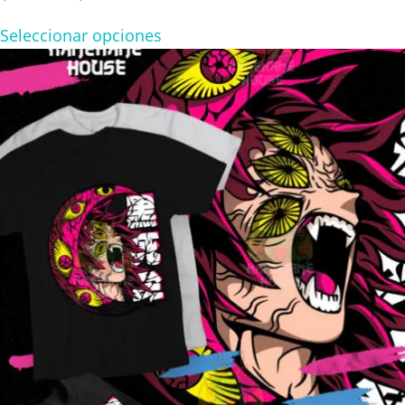
range:
Seleccionar opciones
$180.00
through
$300.00