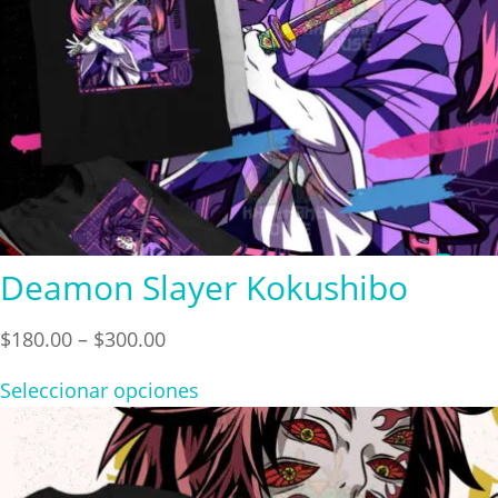
Deamon Slayer Kokushibo
Price
$
180.00
–
$
300.00
range:
Seleccionar opciones
$180.00
through
$300.00