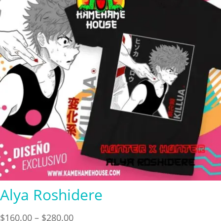
Alya Roshidere
Price
$
160.00
–
$
280.00