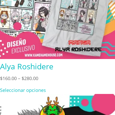
Alya Roshidere
Price
$
160.00
–
$
280.00
range:
Seleccionar opciones
$160.00
through
$280.00