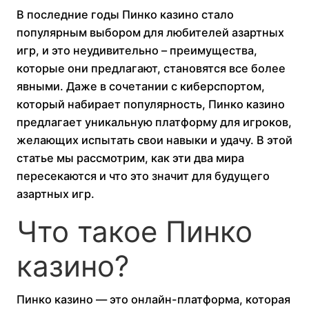
В последние годы Пинко казино стало
популярным выбором для любителей азартных
игр, и это неудивительно – преимущества,
которые они предлагают, становятся все более
явными. Даже в сочетании с киберспортом,
который набирает популярность, Пинко казино
предлагает уникальную платформу для игроков,
желающих испытать свои навыки и удачу. В этой
статье мы рассмотрим, как эти два мира
пересекаются и что это значит для будущего
азартных игр.
Что такое Пинко
казино?
Пинко казино — это онлайн-платформа, которая