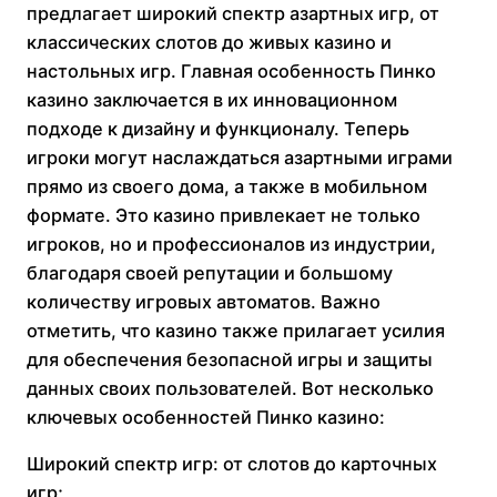
предлагает широкий спектр азартных игр, от
классических слотов до живых казино и
настольных игр. Главная особенность Пинко
казино заключается в их инновационном
подходе к дизайну и функционалу. Теперь
игроки могут наслаждаться азартными играми
прямо из своего дома, а также в мобильном
формате. Это казино привлекает не только
игроков, но и профессионалов из индустрии,
благодаря своей репутации и большому
количеству игровых автоматов. Важно
отметить, что казино также прилагает усилия
для обеспечения безопасной игры и защиты
данных своих пользователей. Вот несколько
ключевых особенностей Пинко казино:
Широкий спектр игр: от слотов до карточных
игр;