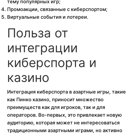
тему популярных игр;
Промоакции, связанные с киберспортом;
Виртуальные события и лотереи.
Польза от
интеграции
киберспорта и
казино
Интеграция киберспорта в азартные игры, такие
как Пинко казино, приносит множество
преимуществ как для игроков, так и для
операторов. Во-первых, это привлекает новую
аудиторию, которая может не интересоваться
традиционными азартными играми, но активно