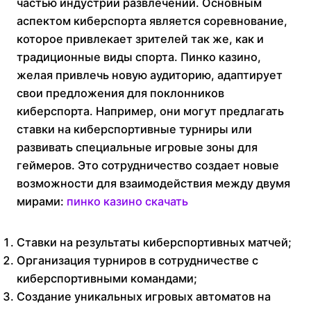
частью индустрии развлечений. Основным
аспектом киберспорта является соревнование,
которое привлекает зрителей так же, как и
традиционные виды спорта. Пинко казино,
желая привлечь новую аудиторию, адаптирует
свои предложения для поклонников
киберспорта. Например, они могут предлагать
ставки на киберспортивные турниры или
развивать специальные игровые зоны для
геймеров. Это сотрудничество создает новые
возможности для взаимодействия между двумя
мирами:
пинко казино скачать
Ставки на результаты киберспортивных матчей;
Организация турниров в сотрудничестве с
киберспортивными командами;
Создание уникальных игровых автоматов на