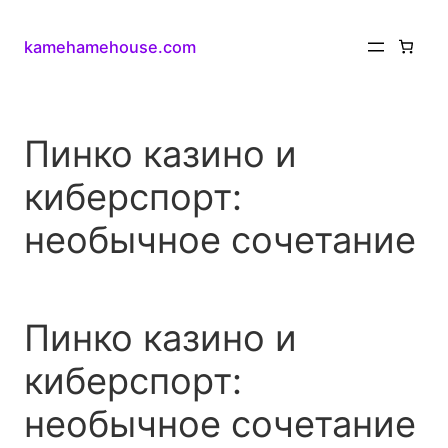
kamehamehouse.com
Пинко казино и
киберспорт:
необычное сочетание
Пинко казино и
киберспорт:
необычное сочетание