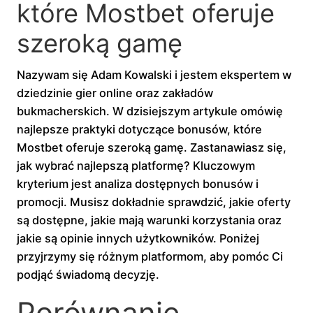
które Mostbet oferuje
szeroką gamę
Nazywam się Adam Kowalski i jestem ekspertem w
dziedzinie gier online oraz zakładów
bukmacherskich. W dzisiejszym artykule omówię
najlepsze praktyki dotyczące bonusów, które
Mostbet oferuje szeroką gamę. Zastanawiasz się,
jak wybrać najlepszą platformę? Kluczowym
kryterium jest analiza dostępnych bonusów i
promocji. Musisz dokładnie sprawdzić, jakie oferty
są dostępne, jakie mają warunki korzystania oraz
jakie są opinie innych użytkowników. Poniżej
przyjrzymy się różnym platformom, aby pomóc Ci
podjąć świadomą decyzję.
Porównanie