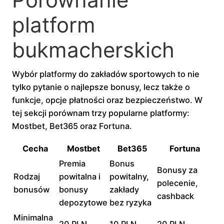
platform
bukmacherskich
Wybór platformy do zakładów sportowych to nie
tylko pytanie o najlepsze bonusy, lecz także o
funkcje, opcje płatności oraz bezpieczeństwo. W
tej sekcji porównam trzy popularne platformy:
Mostbet, Bet365 oraz Fortuna.
Cecha
Mostbet
Bet365
Fortuna
Premia
Bonus
Bonusy za
Rodzaj
powitalna i
powitalny,
polecenie,
bonusów
bonusy
zakłady
cashback
depozytowe
bez ryzyka
Minimalna
20 PLN
10 PLN
20 PLN