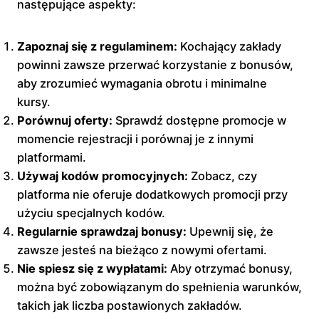
następujące aspekty:
Zapoznaj się z regulaminem:
Kochający zakłady
powinni zawsze przerwać korzystanie z bonusów,
aby zrozumieć wymagania obrotu i minimalne
kursy.
Porównuj oferty:
Sprawdź dostępne promocje w
momencie rejestracji i porównaj je z innymi
platformami.
Używaj kodów promocyjnych:
Zobacz, czy
platforma nie oferuje dodatkowych promocji przy
użyciu specjalnych kodów.
Regularnie sprawdzaj bonusy:
Upewnij się, że
zawsze jesteś na bieżąco z nowymi ofertami.
Nie spiesz się z wypłatami:
Aby otrzymać bonusy,
można być zobowiązanym do spełnienia warunków,
takich jak liczba postawionych zakładów.