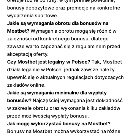
oferuje różne bonusy, w tym premie powitalne,
bonusy depozytowe oraz promocje na konkretne
wydarzenia sportowe.
Jakie są wymagania obrotu dla bonusów na
Mostbet?
Wymagania obrotu mogą się różnić w
zależności od konkretnego bonusu, dlatego
zawsze warto zapoznać się z regulaminem przed
akceptacją oferty.
Czy Mostbet jest legalny w Polsce?
Tak, Mostbet
działa legalnie w Polsce, jednak zawsze należy
upewnić się o aktualnych regulacjach dotyczących
zakładów online.
Jakie są wymagania minimalne dla wypłaty
bonusów?
Najczęściej wymagana jest dokładność
w zakresie obrotu oraz wykonania kilku zakładów
przed możliwością wypłaty bonusu.
Jak mogę wykorzystać bonusy na Mostbet?
Bonusy na Mostbet można wykorzystać na różne