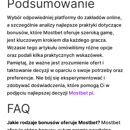
Podsumowanie
Wybór odpowiedniej platformy do zakładów online,
a szczególnie analizy najlepsze praktyki dotyczące
bonusów, które Mostbet oferuje szeroką gamę,
jest kluczowym krokiem dla każdego gracza.
Wczasie tego artykułu omówiliśmy różne opcje
oraz podali kilka praktycznych wskazówek.
Pamiętaj, że ważne jest zrozumienie ofert i
taktowanie decyzji w oparciu o swoje potrzeby oraz
preferencje. Nie bój się eksperymentować i
zdobywać doświadczenia, które pomogą Ci w
podjęciu najlepszej decyzji
Mostbet pl
.
FAQ
Jakie rodzaje bonusów oferuje Mostbet?
Mostbet