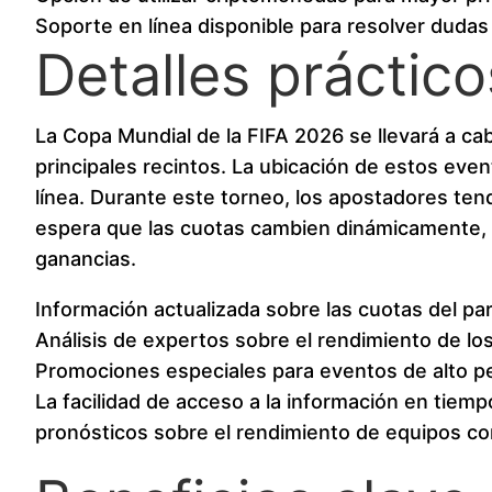
Soporte en línea disponible para resolver duda
Detalles práctic
La Copa Mundial de la FIFA 2026 se llevará a ca
principales recintos. La ubicación de estos eve
línea. Durante este torneo, los apostadores tend
espera que las cuotas cambien dinámicamente, l
ganancias.
Información actualizada sobre las cuotas del pa
Análisis de expertos sobre el rendimiento de lo
Promociones especiales para eventos de alto pe
La facilidad de acceso a la información en tiem
pronósticos sobre el rendimiento de equipos com