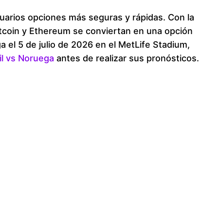
uarios opciones más seguras y rápidas. Con la
tcoin y Ethereum se conviertan en una opción
a el 5 de julio de 2026 en el MetLife Stadium,
il vs Noruega
antes de realizar sus pronósticos.