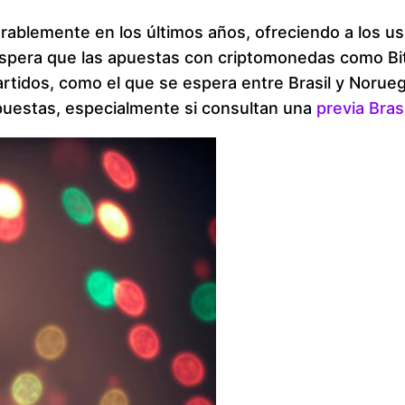
rablemente en los últimos años, ofreciendo a los us
 espera que las apuestas con criptomonedas como Bi
artidos, como el que se espera entre Brasil y Norueg
apuestas, especialmente si consultan una
previa Bras