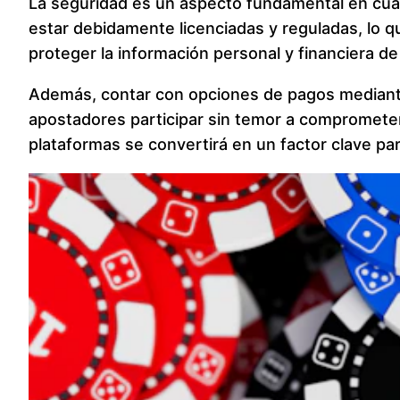
La seguridad es un aspecto fundamental en cual
estar debidamente licenciadas y reguladas, lo q
proteger la información personal y financiera d
Además, contar con opciones de pagos mediante
apostadores participar sin temor a comprometer
plataformas se convertirá en un factor clave par