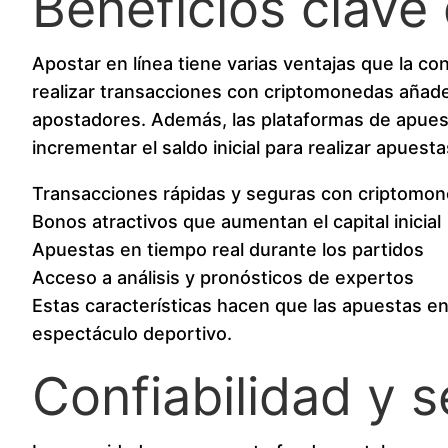
Beneficios clave 
Apostar en línea tiene varias ventajas que la co
realizar transacciones con criptomonedas añade 
apostadores. Además, las plataformas de apues
incrementar el saldo inicial para realizar apuesta
Transacciones rápidas y seguras con criptomo
Bonos atractivos que aumentan el capital inicial
Apuestas en tiempo real durante los partidos
Acceso a análisis y pronósticos de expertos
Estas características hacen que las apuestas en
espectáculo deportivo.
Confiabilidad y s