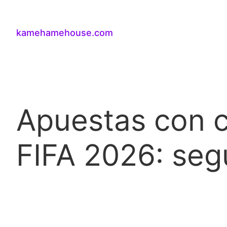
kamehamehouse.com
Apuestas con c
FIFA 2026: seg