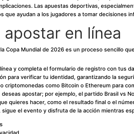
omplicaciones. Las apuestas deportivas, especialme
os que ayudan a los jugadores a tomar decisiones i
apostar en línea
ra la Copa Mundial de 2026 es un proceso sencillo qu
 línea y completa el formulario de registro con tus d
 para verificar tu identidad, garantizando la segur
ndo criptomonedas como Bitcoin o Ethereum para co
deseas apostar; por ejemplo, el partido Brasil vs N
ue quieres hacer, como el resultado final o el núme
 sigue el evento y disfruta de la acción mientras es
s
ivacidad