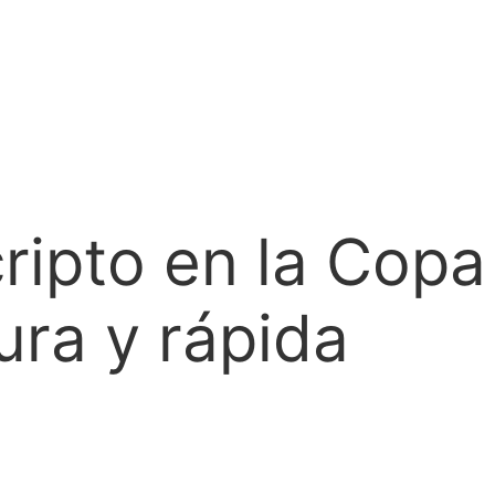
ripto en la Copa
ura y rápida