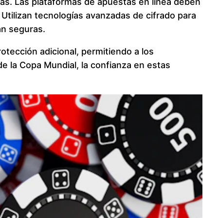
tas. Las plataformas de apuestas en línea deben
 Utilizan tecnologías avanzadas de cifrado para
an seguras.
ección adicional, permitiendo a los
e la Copa Mundial, la confianza en estas