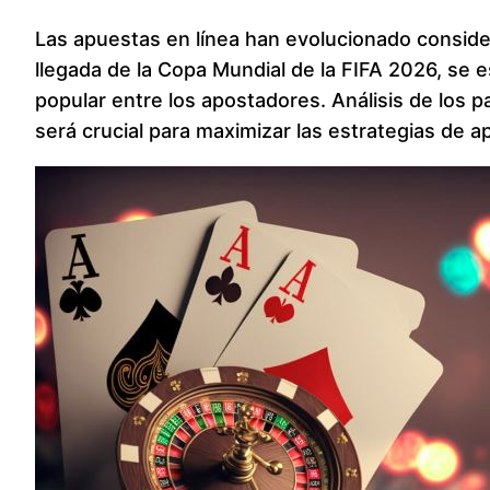
Las apuestas en línea han evolucionado conside
llegada de la Copa Mundial de la FIFA 2026, se
popular entre los apostadores. Análisis de los p
será crucial para maximizar las estrategias de 